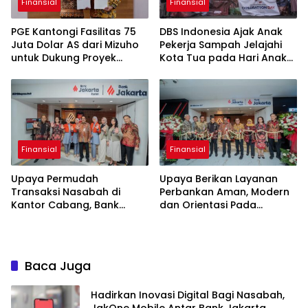
Finansial
Finansial
PGE Kantongi Fasilitas 75
DBS Indonesia Ajak Anak
Juta Dolar AS dari Mizuho
Pekerja Sampah Jelajahi
untuk Dukung Proyek
Kota Tua pada Hari Anak
Panas Bumi
Nasional
Finansial
Finansial
Upaya Permudah
Upaya Berikan Layanan
Transaksi Nasabah di
Perbankan Aman, Modern
Kantor Cabang, Bank
dan Orientasi Pada
Jakarta Terapkan eForm di
Nasabah, Bank Jakarta
KCP Kebayoran Park
Resmikan New Look Branch
KCP Kebayoran Park
Baca Juga
Hadirkan Inovasi Digital Bagi Nasabah,