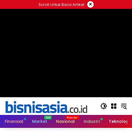
Langsung
×
Scroll Untuk Baca Artikel
ke
konten
Finansial
Market
Nasional
Industri
Teknologi