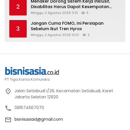
Menaker Dorong Sistem Kerja Inklusif,
2
Disabilitas Harus Dapat Kesempatan
Setara
Minggu, 2 Agustus 2026 11:13
5
Jangan Cuma FOMO, Ini Persiapan
3
Sebelum Ikut Tren Hyrox
Minggu, 2 Agustus 2026 12:01
2
PT Tiga Karsa Komunika.
Jalan Setiabudi I/26, Kecamatan Setiabudi, Karet
Jakarta Selatan 12920
081574567070
bisnisasiaid@gmail.com