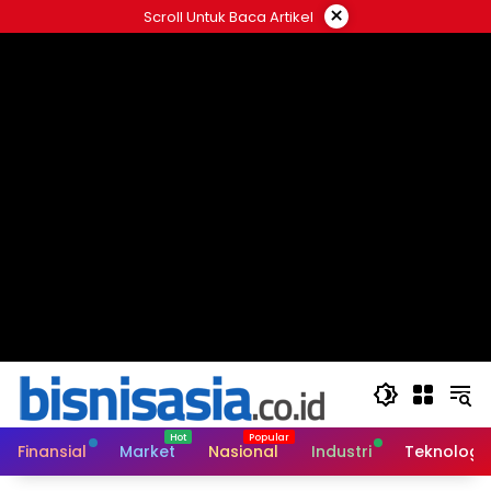
Langsung
×
Scroll Untuk Baca Artikel
ke
konten
Finansial
Market
Nasional
Industri
Teknologi