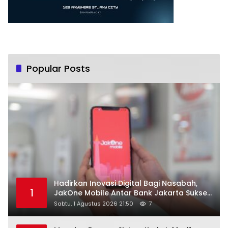
Popular Posts
Hadirkan Inovasi Digital Bagi Nasabah,
1
JakOne Mobile Antar Bank Jakarta Sukses
Raih Digital Excellence Awards 2026
Sabtu, 1 Agustus 2026 21:50
7