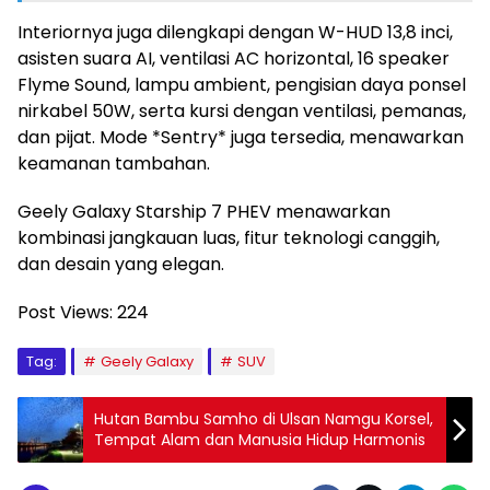
Interiornya juga dilengkapi dengan W-HUD 13,8 inci,
asisten suara AI, ventilasi AC horizontal, 16 speaker
Flyme Sound, lampu ambient, pengisian daya ponsel
nirkabel 50W, serta kursi dengan ventilasi, pemanas,
dan pijat. Mode *Sentry* juga tersedia, menawarkan
keamanan tambahan.
Geely Galaxy Starship 7 PHEV menawarkan
kombinasi jangkauan luas, fitur teknologi canggih,
dan desain yang elegan.
Post Views:
224
Tag:
Geely Galaxy
SUV
Hutan Bambu Samho di Ulsan Namgu Korsel,
Tempat Alam dan Manusia Hidup Harmonis