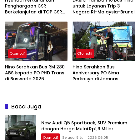
Hyundai Pertahankan
DAMRI Tambah 10 Bus Hino
Penghargaan CSR
untuk Layanan Trip 3
Berkelanjutan di TOP CSR
Negara RI-Malaysia-Brunei
2026
Otomotif
Otomotif
Hino Serahkan Bus RM 280
Hino Serahkan Bus
ABS kepada PO PHD Trans
Anniversary PO Sima
di Busworld 2026
Perkasya di Jamnas
Bismania 2026
Baca Juga
New Audi Q5 Sportback, SUV Premium
dengan Harga Mulai Rp1,9 Miliar
Otomotif
Selasa, 9 Juni 2026 06:05