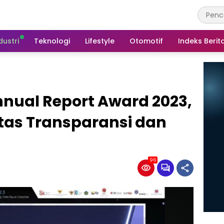
dustri
Teknologi
Lifestyle
Otomotif
Indeks Berit
nual Report Award 2023,
tas Transparansi dan
96