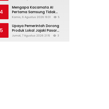
Diskon Hingga 45%
Mengapa Kacamata AI
4
Pertama Samsung Tidak
Dibekali Layar?
Kamis, 6 Agustus 2026 19:31
5
Upaya Pemerintah Dorong
5
Produk Lokal Jajaki Pasar
Global, Ini Harapan Menteri
Jumat, 7 Agustus 2026 21:15
3
Perindustrian RI Lewat ILT dan
IGT Expo 2026