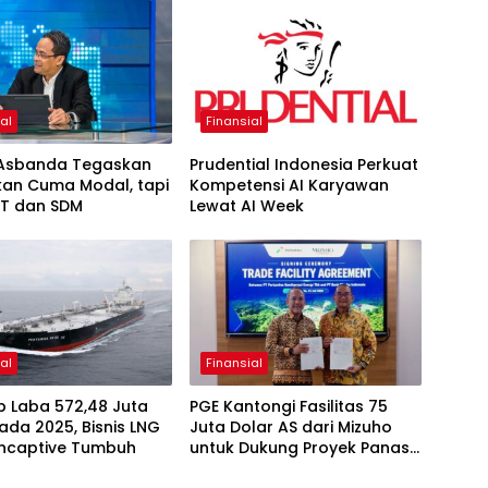
al
Finansial
Asbanda Tegaskan
Prudential Indonesia Perkuat
kan Cuma Modal, tapi
Kompetensi AI Karyawan
 IT dan SDM
Lewat AI Week
al
Finansial
p Laba 572,48 Juta
PGE Kantongi Fasilitas 75
ada 2025, Bisnis LNG
Juta Dolar AS dari Mizuho
ncaptive Tumbuh
untuk Dukung Proyek Panas
Bumi