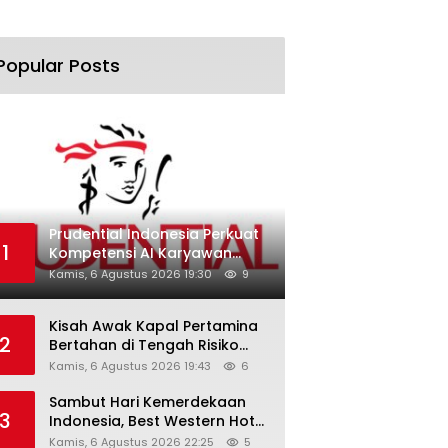
Popular Posts
Prudential Indonesia Perkuat
1
Kompetensi AI Karyawan
Lewat AI Week
Kamis, 6 Agustus 2026 19:30
9
Kisah Awak Kapal Pertamina
2
Bertahan di Tengah Risiko
Pelayaran Selat Hormuz
Kamis, 6 Agustus 2026 19:43
6
Sambut Hari Kemerdekaan
3
Indonesia, Best Western Hotel
Hadirkan The Freedom Stay
Kamis, 6 Agustus 2026 22:25
5