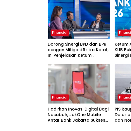
Finansial
Finansi
Dorong Sinergi BPD dan BPR
Ketum 
dengan Mitigasi Risiko Ketat,
KUB Bu
Ini Penjelasan Ketum
Sinergi
Asbanda
Finansial
Finansi
Hadirkan Inovasi Digital Bagi
PIS Rau
Nasabah, JakOne Mobile
Dolar p
Antar Bank Jakarta Sukses
dan No
Raih Digital Excellence