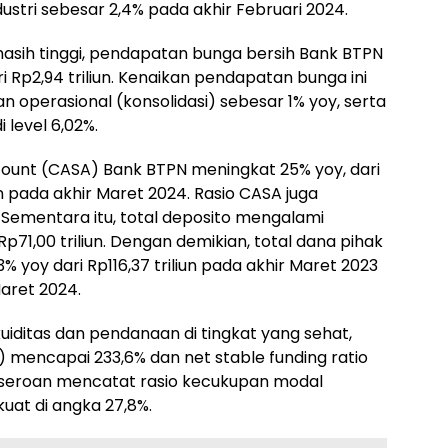
ustri sebesar 2,4% pada akhir Februari 2024.
masih tinggi, pendapatan bunga bersih Bank BTPN
ri Rp2,94 triliun. Kenaikan pendapatan bunga ini
operasional (konsolidasi) sebesar 1% yoy, serta
 level 6,02%.
count (CASA) Bank BTPN meningkat 25% yoy, dari
iun pada akhir Maret 2024. Rasio CASA juga
 Sementara itu, total deposito mengalami
71,00 triliun. Dengan demikian, total dana pihak
 yoy dari Rp116,37 triliun pada akhir Maret 2023
Maret 2024.
kuiditas dan pendanaan di tingkat yang sehat,
R) mencapai 233,6% dan net stable funding ratio
erseroan mencatat rasio kecukupan modal
uat di angka 27,8%.