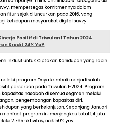
kan kampanye ‘Think Unthinkable’ sebagai solusi
 savvy, mempertegas komitmennya dalam
an fitur sejak diluncurkan pada 2016, yang
i kehidupan masyarakat digital savvy.
nerja Positif di Triwulan I Tahun 2024
an Kredit 24% YoY
i Inklusif untuk Ciptakan Kehidupan yang Lebih
elalui program Daya kembali menjadi salah
 positif perseroan pada Triwulan I-2024. Program
 kapasitas nasabah di semua segmen melalui
euangan, pengembangan kapasitas diri,
ehidupan yang berkelanjutan. Sepanjang Januari
 manfaat program ini menjangkau total 1,4 juta
lui 2.765 aktivitas, naik 50% yoy.