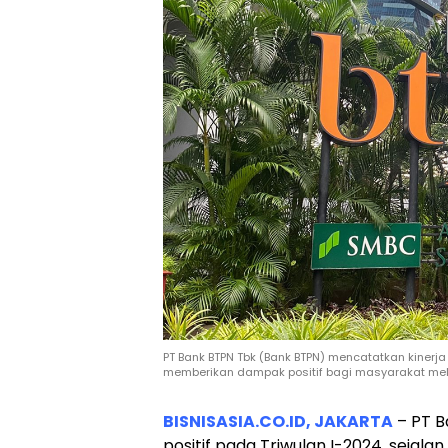
PT Bank BTPN Tbk (Bank BTPN) mencatatkan kinerj
memberikan dampak positif bagi masyarakat mela
BISNISASIA.CO.ID, JAKARTA
– PT B
positif pada Triwulan I-2024, seja