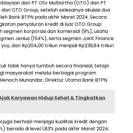
mbiayaan dari PT Oto Multiartha (OTO) dan PT
ari OTO Group, setelah selesainya akuisisi dua
eh Bank BTPN pada akhir Maret 2024. Secara
katan penyaluran kredit di luar OTO Group
eh segmen korporasi dan komersial (9%), usaha
segmen Jenius (154%), serta segmen Joint Finance
y, dari Rp204,00 triliun menjadi Rp239,84 triliun
k tidak hanya tumbuh secara finansial, tetapi
gi masyarakat melalui berbagai program
 Henoch Munandar, Direktur Utama Bank BTPN.
 Ajak Karyawan Hidup Sehat & Tingkatkan
N juga berhasil menjaga kualitas kredit dengan
L) berada di level 1,83% pada akhir Maret 2024,