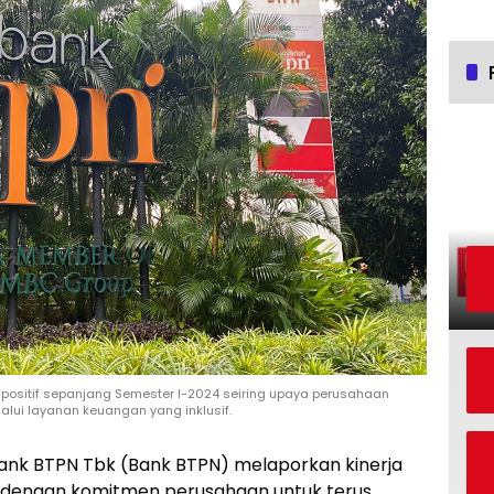
a positif sepanjang Semester I-2024 seiring upaya perusahaan
lui layanan keuangan yang inklusif.
ank BTPN Tbk (Bank BTPN) melaporkan kinerja
lan dengan komitmen perusahaan untuk terus