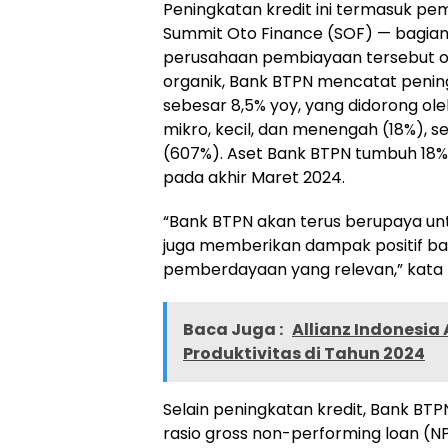
Peningkatan kredit ini termasuk pe
Summit Oto Finance (SOF) — bagian d
perusahaan pembiayaan tersebut ol
organik, Bank BTPN mencatat pening
sebesar 8,5% yoy, yang didorong ol
mikro, kecil, dan menengah (18%), 
(607%). Aset Bank BTPN tumbuh 18% yo
pada akhir Maret 2024.
“Bank BTPN akan terus berupaya untu
juga memberikan dampak positif ba
pemberdayaan yang relevan,” kata
Baca Juga :
Allianz Indonesia
Produktivitas di Tahun 2024
Selain peningkatan kredit, Bank BTP
rasio gross non-performing loan (NP