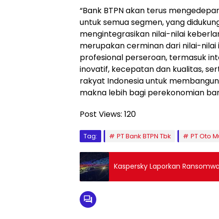
“Bank BTPN akan terus mengedepank
untuk semua segmen, yang didukung 
mengintegrasikan nilai-nilai keberlanj
merupakan cerminan dari nilai-nilai
profesional perseroan, termasuk int
inovatif, kecepatan dan kualitas, s
rakyat Indonesia untuk membangun 
makna lebih bagi perekonomian bang
Post Views:
120
Tag:
PT Bank BTPN Tbk
PT Oto Mu
Kaspersky Laporkan Ransomwa