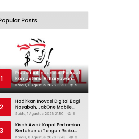
Popular Posts
Prudential Indonesia Perkuat
1
Kompetensi AI Karyawan
Lewat AI Week
Kamis, 6 Agustus 2026 19:30
9
Hadirkan Inovasi Digital Bagi
2
Nasabah, JakOne Mobile
Antar Bank Jakarta Sukses
Sabtu, 1 Agustus 2026 21:50
8
Raih Digital Excellence
Awards 2026
Kisah Awak Kapal Pertamina
3
Bertahan di Tengah Risiko
Pelayaran Selat Hormuz
Kamis, 6 Agustus 2026 19:43
6