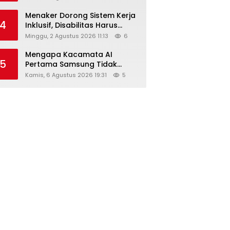
Menaker Dorong Sistem Kerja
4
Inklusif, Disabilitas Harus
Dapat Kesempatan Setara
Minggu, 2 Agustus 2026 11:13
6
Mengapa Kacamata AI
5
Pertama Samsung Tidak
Dibekali Layar?
Kamis, 6 Agustus 2026 19:31
5