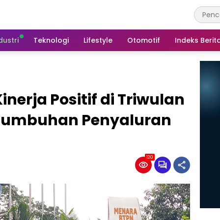
dustri
Teknologi
Lifestyle
Otomotif
Indeks Berit
nerja Positif di Triwulan
rtumbuhan Penyaluran
120