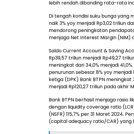
lebih rendah dibanding rata-rata ind
Di tengah kondisi suku bunga yang 
naik 3% yoy menjadi Rp3,02 triliun da
mendorong peningkatan pendapatan 
menjaga Net Interest Margin (NIM) di
Saldo Current Account & Saving Ac
Rp39,57 triliun menjadi Rp49,27 tril
meningkat dari 34,0% menjadi 41,0%.
penurunan sebesar 8% yoy menjadi Rp
ketiga (DPK) Bank BTPN meningkat 3%
menjadi Rp120,27 triliun pada akhir 
Bank BTPN berhasil menjaga rasio li
dengan liquidity coverage ratio (LC
(NSFR) 115,7% per 31 Maret 2024. P
(capital adequacy ratio/CAR) yang k