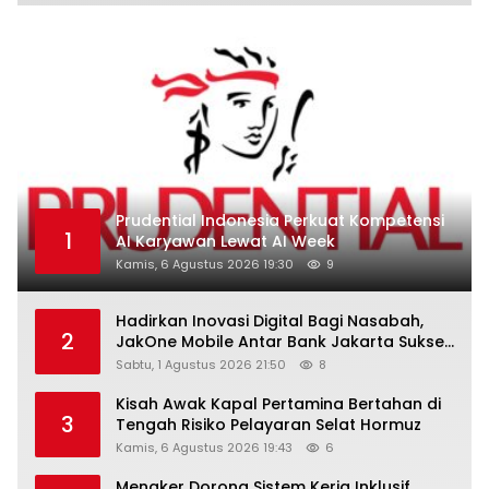
Prudential Indonesia Perkuat Kompetensi
1
AI Karyawan Lewat AI Week
Kamis, 6 Agustus 2026 19:30
9
Hadirkan Inovasi Digital Bagi Nasabah,
2
JakOne Mobile Antar Bank Jakarta Sukses
Raih Digital Excellence Awards 2026
Sabtu, 1 Agustus 2026 21:50
8
Kisah Awak Kapal Pertamina Bertahan di
3
Tengah Risiko Pelayaran Selat Hormuz
Kamis, 6 Agustus 2026 19:43
6
Menaker Dorong Sistem Kerja Inklusif,