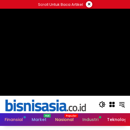
Langsung
×
Scroll Untuk Baca Artikel
ke
konten
Finansial
Market
Nasional
Industri
Teknologi