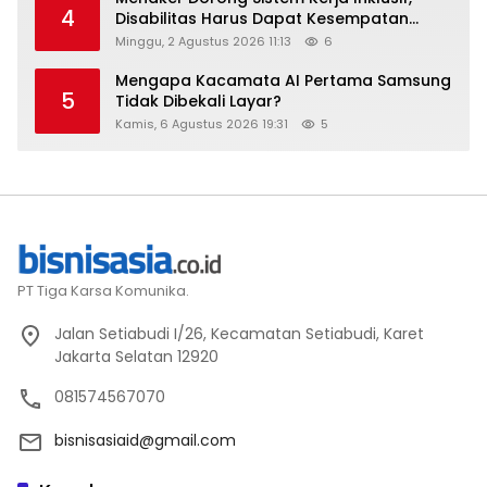
4
Disabilitas Harus Dapat Kesempatan
Setara
Minggu, 2 Agustus 2026 11:13
6
Mengapa Kacamata AI Pertama Samsung
5
Tidak Dibekali Layar?
Kamis, 6 Agustus 2026 19:31
5
PT Tiga Karsa Komunika.
Jalan Setiabudi I/26, Kecamatan Setiabudi, Karet
Jakarta Selatan 12920
081574567070
bisnisasiaid@gmail.com