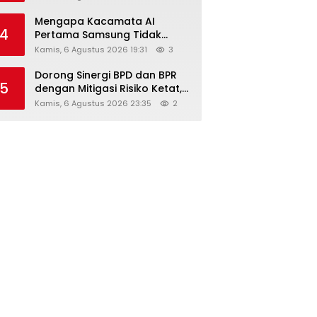
Diskon Hingga 45%
Mengapa Kacamata AI
4
Pertama Samsung Tidak
Dibekali Layar?
Kamis, 6 Agustus 2026 19:31
3
Dorong Sinergi BPD dan BPR
5
dengan Mitigasi Risiko Ketat,
Ini Penjelasan Ketum
Kamis, 6 Agustus 2026 23:35
2
Asbanda