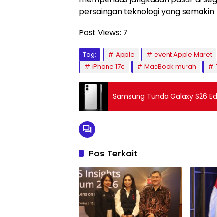
persaingan teknologi yang semakin k
Post Views:
7
Tag:
Apple
event Apple Maret
iPhone 17e
MacBook murah
Samsung Tunda Galaxy S26 Edge
Pos Terkait