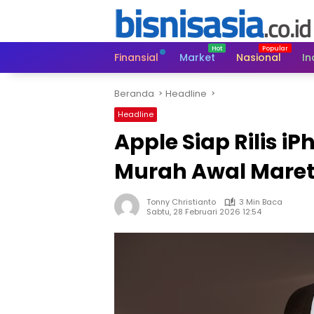
Langsung
ke
konten
Finansial
Market
Nasional
In
Beranda
Headline
Headline
Apple Siap Rilis i
Murah Awal Maret
Tonny Christianto
3 Min Baca
Sabtu, 28 Februari 2026 12:54