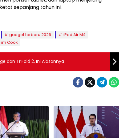
etat sepanjang tahun ini.
gadget terbaru 2026
iPad Air M4
Tim Cook
 dan TriFold 2, Ini Alasannya