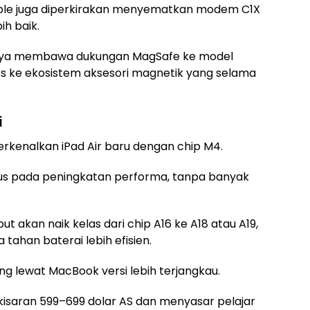
pple juga diperkirakan menyematkan modem C1X
ih baik.
hirnya membawa dukungan MagSafe ke model
es ke ekosistem aksesori magnetik yang selama
i
perkenalkan iPad Air baru dengan chip M4.
us pada peningkatan performa, tanpa banyak
ut akan naik kelas dari chip A16 ke A18 atau A19,
ahan baterai lebih efisien.
ang lewat MacBook versi lebih terjangkau.
 kisaran 599–699 dolar AS dan menyasar pelajar