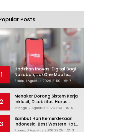
Popular Posts
Hadirkan Inovasi Digital Bagi
1
Nasabah, JakOne Mobile
Antar Bank Jakarta Sukses
Sabtu, 1 Agustus 2026 21:50
7
Raih Digital Excellence
Awards 2026
Menaker Dorong Sistem Kerja
2
Inklusif, Disabilitas Harus
Dapat Kesempatan Setara
Minggu, 2 Agustus 2026 11:13
5
Sambut Hari Kemerdekaan
3
Indonesia, Best Western Hotel
Hadirkan The Freedom Stay
Kamis, 6 Agustus 2026 22:25
3