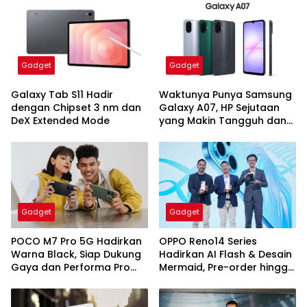
Gadget
Gadget
Galaxy Tab S11 Hadir
Waktunya Punya Samsung
dengan Chipset 3 nm dan
Galaxy A07, HP Sejutaan
DeX Extended Mode
yang Makin Tangguh dan
Awet
Gadget
Gadget
POCO M7 Pro 5G Hadirkan
OPPO Reno14 Series
Warna Black, Siap Dukung
Hadirkan AI Flash & Desain
Gaya dan Performa Pro
Mermaid, Pre-order hingga
Player
24 Juli