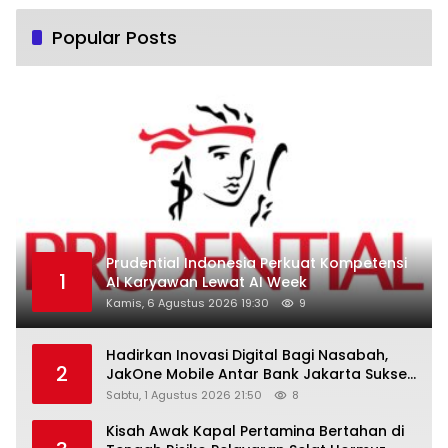
Popular Posts
Prudential Indonesia Perkuat Kompetensi
1
AI Karyawan Lewat AI Week
Kamis, 6 Agustus 2026 19:30
9
Hadirkan Inovasi Digital Bagi Nasabah,
2
JakOne Mobile Antar Bank Jakarta Sukses
Raih Digital Excellence Awards 2026
Sabtu, 1 Agustus 2026 21:50
8
Kisah Awak Kapal Pertamina Bertahan di