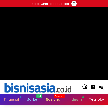
Langsung
×
Scroll Untuk Baca Artikel
ke
konten
Finansial
Market
Nasional
Industri
Teknologi