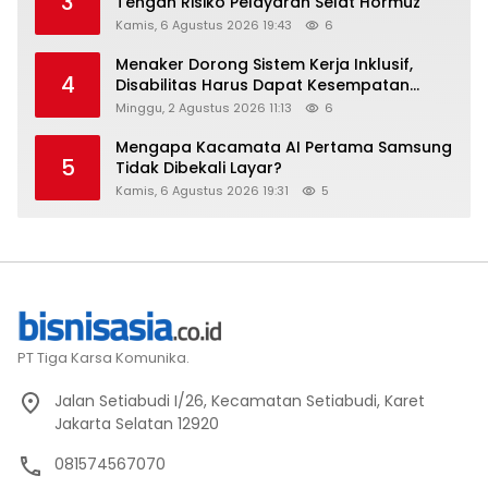
3
Tengah Risiko Pelayaran Selat Hormuz
Kamis, 6 Agustus 2026 19:43
6
Menaker Dorong Sistem Kerja Inklusif,
4
Disabilitas Harus Dapat Kesempatan
Setara
Minggu, 2 Agustus 2026 11:13
6
Mengapa Kacamata AI Pertama Samsung
5
Tidak Dibekali Layar?
Kamis, 6 Agustus 2026 19:31
5
PT Tiga Karsa Komunika.
Jalan Setiabudi I/26, Kecamatan Setiabudi, Karet
Jakarta Selatan 12920
081574567070