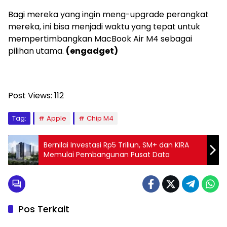
Bagi mereka yang ingin meng-upgrade perangkat
mereka, ini bisa menjadi waktu yang tepat untuk
mempertimbangkan MacBook Air M4 sebagai
pilihan utama.
(engadget)
Post Views:
112
Tag:
Apple
Chip M4
Bernilai Investasi Rp5 Triliun, SM+ dan KIRA
Memulai Pembangunan Pusat Data
Pos Terkait