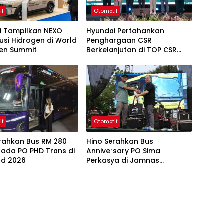
if
Otomotif
i Tampilkan NEXO
Hyundai Pertahankan
usi Hidrogen di World
Penghargaan CSR
en Summit
Berkelanjutan di TOP CSR
2026
if
Otomotif
erahkan Bus RM 280
Hino Serahkan Bus
pada PO PHD Trans di
Anniversary PO Sima
ld 2026
Perkasya di Jamnas
Bismania 2026