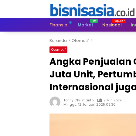
Langsung
ke
konten
Finansial
Market
Nasional
In
Beranda
Otomotif
Otomotif
Angka Penjualan G
Juta Unit, Pertu
Internasional ju
Tonny Christianto
2 Min Baca
Minggu, 12 Januari 2025 03:30