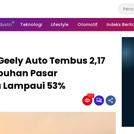
dustri
Teknologi
Lifestyle
Otomotif
Indeks Berit
eely Auto Tembus 2,17
mbuhan Pasar
ga Lampaui 53%
637