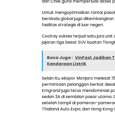
dan Chile guna memperluas akses pa
Untuk mengoptimalkan rantai pasok
berskala global juga dikembangkan 
fasilitas strategis di luar negeri.
Coolray sukses terjual satu juta uni
jajaran tiga besar SUV buatan Tion
Baca Juga :
VinFast Jadikan 
Kendaraan Listrik
Selain itu, ekspor Monjaro melesat
permintaan pelanggan berkat desai
Emgrand juga terus mendominasi pa
sedan 3A di sembilan pasar utama. Di
setelah tampil di pameran-pameran 
Thailand Auto Expo, dan Hong Kong 