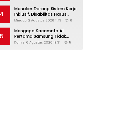
Menaker Dorong Sistem Kerja
4
Inklusif, Disabilitas Harus
Dapat Kesempatan Setara
Minggu, 2 Agustus 2026 11:13
6
Mengapa Kacamata AI
5
Pertama Samsung Tidak
Dibekali Layar?
Kamis, 6 Agustus 2026 19:31
5