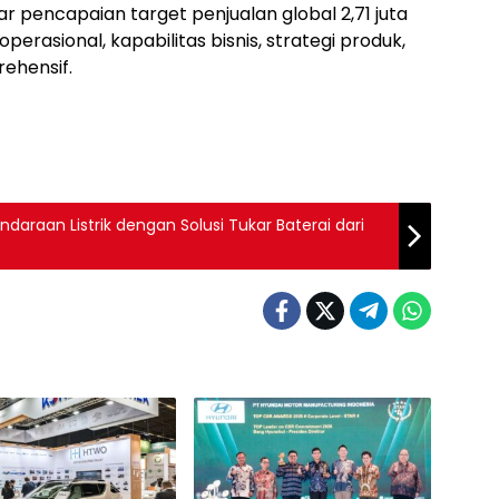
 pencapaian target penjualan global 2,71 juta
rasional, kapabilitas bisnis, strategi produk,
ehensif.
araan Listrik dengan Solusi Tukar Baterai dari