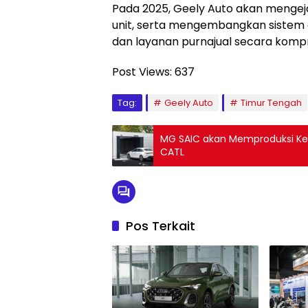
Pada 2025, Geely Auto akan mengejar
unit, serta mengembangkan sistem ope
dan layanan purnajual secara kompr
Post Views:
637
Tag:
Geely Auto
Timur Tengah
MG SAIC akan Memproduksi Kend
CATL
Pos Terkait