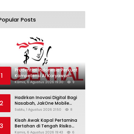
Popular Posts
Prudential Indonesia Perkuat
1
Kompetensi AI Karyawan
Lewat AI Week
Kamis, 6 Agustus 2026 19:30
9
Hadirkan Inovasi Digital Bagi
2
Nasabah, JakOne Mobile
Antar Bank Jakarta Sukses
Sabtu, 1 Agustus 2026 21:50
8
Raih Digital Excellence
Awards 2026
Kisah Awak Kapal Pertamina
3
Bertahan di Tengah Risiko
Pelayaran Selat Hormuz
Kamis, 6 Agustus 2026 19:43
6