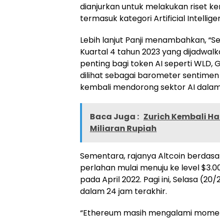
dianjurkan untuk melakukan riset k
termasuk kategori Artificial Intelligen
Lebih lanjut Panji menambahkan, “Sel
Kuartal 4 tahun 2023 yang dijadwalk
penting bagi token AI seperti WLD, GR
dilihat sebagai barometer sentimen b
kembali mendorong sektor AI dalam 
Baca Juga :
Zurich Kembali Ha
Miliaran Rupiah
Sementara, rajanya Altcoin berdasa
perlahan mulai menuju ke level $3.00
pada April 2022. Pagi ini, Selasa (20
dalam 24 jam terakhir.
“Ethereum masih mengalami momen