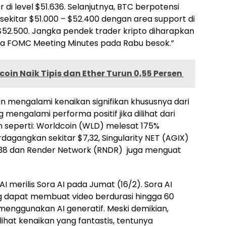
di level $51.636. Selanjutnya, BTC berpotensi
sekitar $51.000 – $52.400 dengan area support di
 $52.500. Jangka pendek trader kripto diharapkan
da FOMC Meeting Minutes pada Rabu besok.”
coin Naik Tipis dan Ether Turun 0,55 Persen
in mengalami kenaikan signifikan khususnya dari
ng mengalami performa positif jika dilihat dari
in seperti: Worldcoin (WLD) melesat 175%
dagangkan sekitar $7,32, Singularity NET (AGIX)
5138 dan Render Network (RNDR) juga menguat
AI merilis Sora AI pada Jumat (16/2). Sora AI
ng dapat membuat video berdurasi hingga 60
 menggunakan AI generatif. Meski demikian,
ihat kenaikan yang fantastis, tentunya