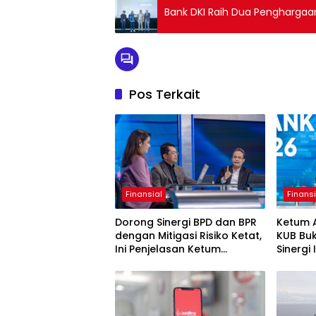
Bank DKI Raih Dua Penghargaa
Pos Terkait
Finansial
Finansi
Dorong Sinergi BPD dan BPR
Ketum 
dengan Mitigasi Risiko Ketat,
KUB Bu
Ini Penjelasan Ketum
Sinergi
Asbanda