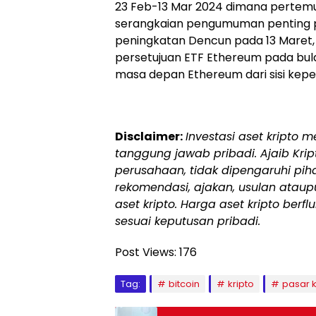
23 Feb-13 Mar 2024 dimana pertem
serangkaian pengumuman penting pe
peningkatan Dencun pada 13 Maret, 
persetujuan ETF Ethereum pada bu
masa depan Ethereum dari sisi keperc
Disclaimer:
Investasi aset kripto 
tanggung jawab pribadi. Ajaib Kript
perusahaan, tidak dipengaruhi p
rekomendasi, ajakan, usulan ataup
aset kripto. Harga aset kripto berfl
sesuai keputusan pribadi.
Post Views:
176
Tag:
bitcoin
kripto
pasar k