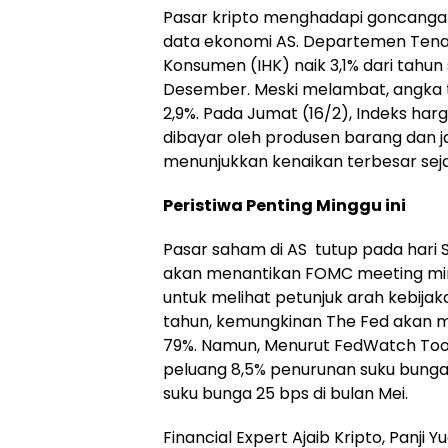
Pasar kripto menghadapi goncangan 
data ekonomi AS. Departemen Tena
Konsumen (IHK) naik 3,1% dari tahun
Desember. Meski melambat, angka t
2,9%. Pada Jumat (16/2), Indeks ha
dibayar oleh produsen barang dan ja
menunjukkan kenaikan terbesar seja
Peristiwa Penting Minggu ini
Pasar saham di AS tutup pada hari Se
akan menantikan FOMC meeting min
untuk melihat petunjuk arah kebija
tahun, kemungkinan The Fed akan 
79%. Namun, Menurut FedWatch Tool 
peluang 8,5% penurunan suku bunga 
suku bunga 25 bps di bulan Mei.
Financial Expert Ajaib Kripto, Panji 