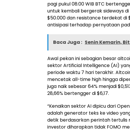
pagi pukul 08:00 WIB BTC bertengger 
untuk kembali bergerak sideways di 
$50.000 dan resistance terdekat di
antisipasi terhadap pernyataan pa
Baca Juga :
Senin Kemarin, Bit
Awal pekan ini sebagian besar altco
sektor Artificial Intelligence (AI) ya
periode waktu 7 hari terakhir. Altco
mencetak all-time high hingga diper
juga naik sebesar 64% menjadi $0,
28,66% bertengger di $6,17.
“Kenaikan sektor AI dipicu dari Open
adalah generator teks ke video ya
detik berdasarkan perintah tertulis
investor diharapkan tidak FOMO mel