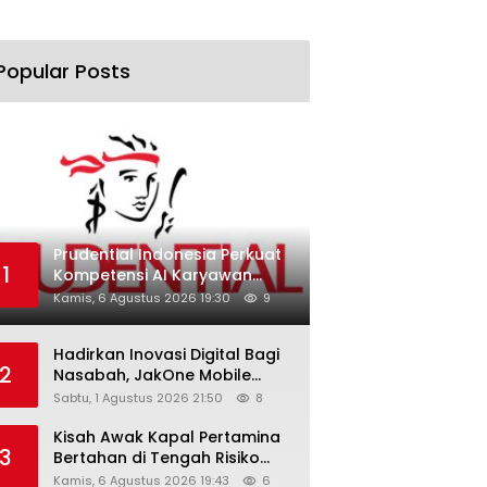
Popular Posts
Prudential Indonesia Perkuat
1
Kompetensi AI Karyawan
Lewat AI Week
Kamis, 6 Agustus 2026 19:30
9
Hadirkan Inovasi Digital Bagi
2
Nasabah, JakOne Mobile
Antar Bank Jakarta Sukses
Sabtu, 1 Agustus 2026 21:50
8
Raih Digital Excellence
Awards 2026
Kisah Awak Kapal Pertamina
3
Bertahan di Tengah Risiko
Pelayaran Selat Hormuz
Kamis, 6 Agustus 2026 19:43
6