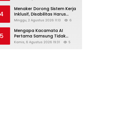
Menaker Dorong Sistem Kerja
4
Inklusif, Disabilitas Harus
Dapat Kesempatan Setara
Minggu, 2 Agustus 2026 11:13
6
Mengapa Kacamata AI
5
Pertama Samsung Tidak
Dibekali Layar?
Kamis, 6 Agustus 2026 19:31
5