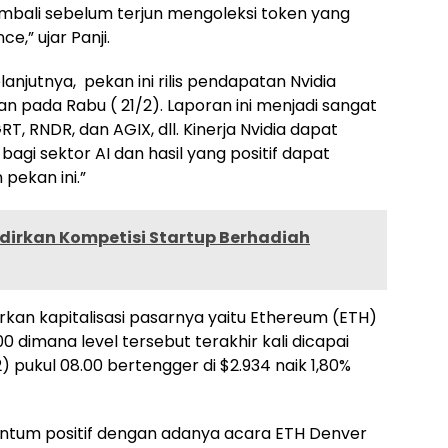
embali sebelum terjun mengoleksi token yang
ce,” ujar Panji.
anjutnya, pekan ini rilis pendapatan Nvidia
an pada Rabu ( 21/2). Laporan ini menjadi sangat
T, RNDR, dan AGIX, dll. Kinerja Nvidia dapat
agi sektor AI dan hasil yang positif dapat
pekan ini.”
dirkan Kompetisi Startup Berhadiah
rkan kapitalisasi pasarnya yaitu Ethereum (ETH)
0 dimana level tersebut terakhir kali dicapai
/2) pukul 08.00 bertengger di $2.934 naik 1,80%
tum positif dengan adanya acara ETH Denver