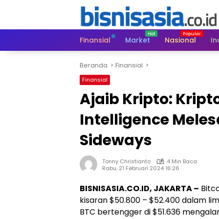
Langsung
ke
konten
Finansial
Market
Nasional
In
Beranda
Finansial
Finansial
Ajaib Kripto: Kripto
Intelligence Meles
Sideways
Tonny Christianto
4 Min Baca
Rabu, 21 Februari 2024 16:26
BISNISASIA.CO.ID, JAKARTA –
Bitc
kisaran $50.800 – $52.400 dalam lima
BTC bertengger di $51.636 mengalam