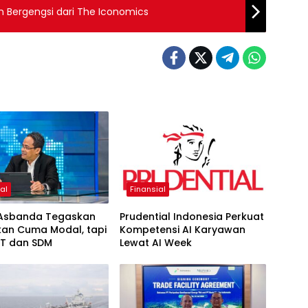
n Bergengsi dari The Iconomics
al
Finansial
Asbanda Tegaskan
Prudential Indonesia Perkuat
kan Cuma Modal, tapi
Kompetensi AI Karyawan
 IT dan SDM
Lewat AI Week