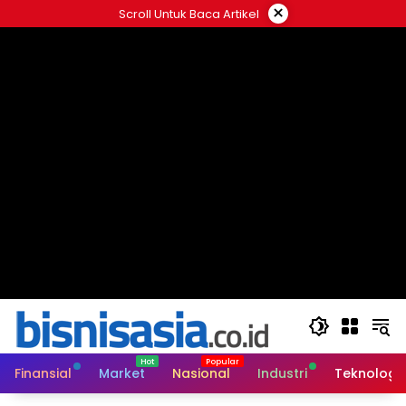
Langsung
×
Scroll Untuk Baca Artikel
ke
konten
Finansial
Market
Nasional
Industri
Teknologi