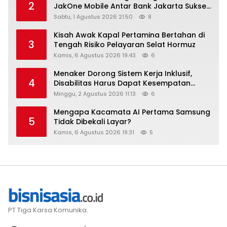
2
JakOne Mobile Antar Bank Jakarta Sukses
Raih Digital Excellence Awards 2026
Sabtu, 1 Agustus 2026 21:50
8
Kisah Awak Kapal Pertamina Bertahan di
3
Tengah Risiko Pelayaran Selat Hormuz
Kamis, 6 Agustus 2026 19:43
6
Menaker Dorong Sistem Kerja Inklusif,
4
Disabilitas Harus Dapat Kesempatan
Setara
Minggu, 2 Agustus 2026 11:13
6
Mengapa Kacamata AI Pertama Samsung
5
Tidak Dibekali Layar?
Kamis, 6 Agustus 2026 19:31
5
PT Tiga Karsa Komunika.