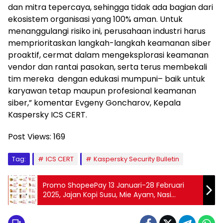
dan mitra tepercaya, sehingga tidak ada bagian dari
ekosistem organisasi yang 100% aman. Untuk
menanggulangi risiko ini, perusahaan industri harus
memprioritaskan langkah-langkah keamanan siber
proaktif, cermat dalam mengeksplorasi keamanan
vendor dan rantai pasokan, serta terus membekali
tim mereka dengan edukasi mumpuni– baik untuk
karyawan tetap maupun profesional keamanan
siber,” komentar Evgeny Goncharov, Kepala
Kaspersky ICS CERT.
Post Views:
169
Tag:
ICS CERT
Kaspersky Security Bulletin
Promo ShopeePay 13 Januari-28 Februari
2025, Jajan Kopi Susu, Mie Ayam, Nasi
Goreng Serba Rp1.000