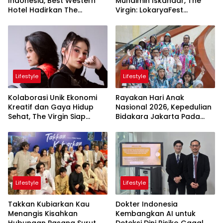
Indonesia, Best Western
Muhaimin Iskandar, The
Hotel Hadirkan The
Virgin: LokaryaFest
Freedom Stay Diskon
Panggung Keren Sukses
Hingga 45%
Pertemukan Kolaborasi
Apik
Lifestyle
Lifestyle
Kolaborasi Unik Ekonomi
Rayakan Hari Anak
Kreatif dan Gaya Hidup
Nasional 2026, Kepedulian
Sehat, The Virgin Siap
Bidakara Jakarta Pada
Meriahkan Panggung
Tumbuh Kembang Anak
LokaryaFest 2026
Lewat Acara Where Hope
Begins
Lifestyle
Lifestyle
Takkan Kubiarkan Kau
Dokter Indonesia
Menangis Kisahkan
Kembangkan AI untuk
Hubungan Pasang Surut
Deteksi Dini Risiko Gagal