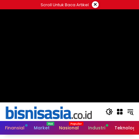
Langsung
×
Scroll Untuk Baca Artikel
ke
konten
Finansial
Market
Nasional
Industri
Teknologi