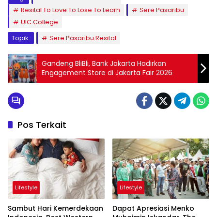
Resital To Love To Lose To Learn
Sere Pasaribu
UIC College
Topik:
Sere Pasaribu Resital
Gandeng BliBli, Bank Jakarta Hadirkan
Engagement Store di Jakarta Fair 2026
Pos Terkait
Lifestyle
Lifestyle
Sambut Hari Kemerdekaan
Dapat Apresiasi Menko