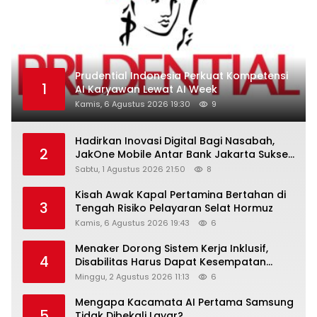
Prudential Indonesia Perkuat Kompetensi
1
AI Karyawan Lewat AI Week
Kamis, 6 Agustus 2026 19:30
9
Hadirkan Inovasi Digital Bagi Nasabah,
2
JakOne Mobile Antar Bank Jakarta Sukses
Raih Digital Excellence Awards 2026
Sabtu, 1 Agustus 2026 21:50
8
Kisah Awak Kapal Pertamina Bertahan di
3
Tengah Risiko Pelayaran Selat Hormuz
Kamis, 6 Agustus 2026 19:43
6
Menaker Dorong Sistem Kerja Inklusif,
4
Disabilitas Harus Dapat Kesempatan
Setara
Minggu, 2 Agustus 2026 11:13
6
Mengapa Kacamata AI Pertama Samsung
5
Tidak Dibekali Layar?