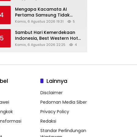
Mengapa Kacamata AI
4
Pertama Samsung Tidak
Dibekali Layar?
Kamis, 6 Agustus 2026 19:31
5
Sambut Hari Kemerdekaan
5
Indonesia, Best Western Hotel
Hadirkan The Freedom Stay
Kamis, 6 Agustus 2026 22:25
4
Diskon Hingga 45%
bel
Lainnya
Disclaimer
awei
Pedoman Media Siber
ongkok
Privacy Policy
ansformasi
Redaksi
l
Standar Perlindungan
A
Wartawan