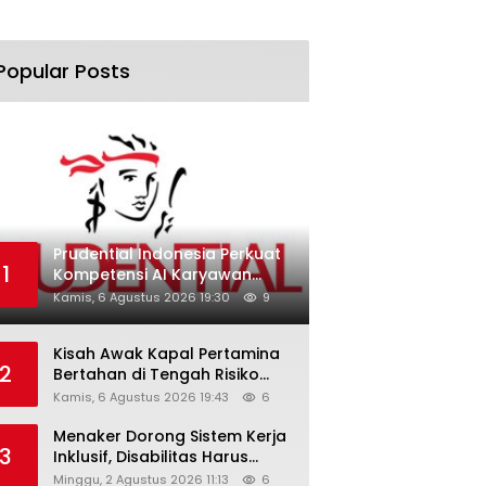
Popular Posts
Prudential Indonesia Perkuat
1
Kompetensi AI Karyawan
Lewat AI Week
Kamis, 6 Agustus 2026 19:30
9
Kisah Awak Kapal Pertamina
2
Bertahan di Tengah Risiko
Pelayaran Selat Hormuz
Kamis, 6 Agustus 2026 19:43
6
Menaker Dorong Sistem Kerja
3
Inklusif, Disabilitas Harus
Dapat Kesempatan Setara
Minggu, 2 Agustus 2026 11:13
6