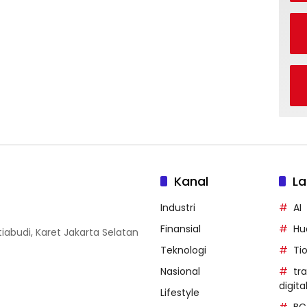
Kanal
La
Industri
AI
Finansial
Hu
iabudi, Karet Jakarta Selatan
Teknologi
Ti
Nasional
tr
digita
Lifestyle
BC