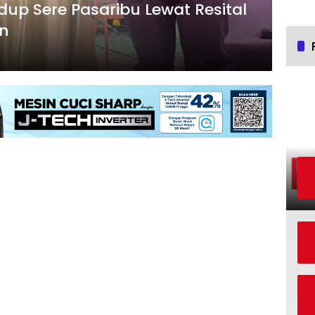
up Sere Pasaribu Lewat Resital
rn