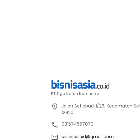
PT Tiga Karsa Komunika.
Jalan Setiabudi I/26, Kecamatan Set
12920
081574567070
bisnisasiaid@gmail.com