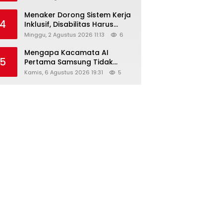
Menaker Dorong Sistem Kerja
4
Inklusif, Disabilitas Harus
Dapat Kesempatan Setara
Minggu, 2 Agustus 2026 11:13
6
Mengapa Kacamata AI
5
Pertama Samsung Tidak
Dibekali Layar?
Kamis, 6 Agustus 2026 19:31
5