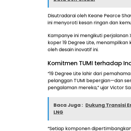
Disutradarai oleh Keane Pearce S
ini menyoroti kesan ringan dan ke
Kampanye ini mengikuti perjalanan X
koper 19 Degree Lite, menampilkan
oleh desain inovatif ini.
Komitmen TUMI terhadap Ino
“19 Degree Lite lahir dari pemaha
pelanggan TUMI bepergian—dan s
pengalaman mereka,” ujar Victor San
Baca Juga :
Dukung Transisi E
LNG
“Setiap komponen dipertimbangkan de