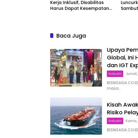
Kerja Inklusif, Disabilitas
Luncur
Harus Dapat Kesempatan
Sambut
Setara
Baca Juga
Upaya Peme
Global, Ini
dan IGT Ex
Industri
Jumat,
BISNISASIA.CO.ID
masa…
Kisah Awak
Risiko Pel
Industri
Kamis,
BISNISASIA.CO.ID