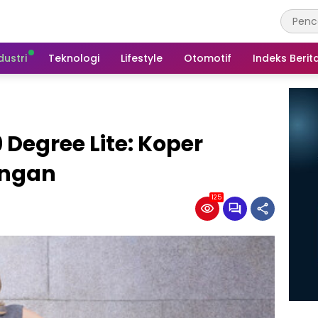
dustri
Teknologi
Lifestyle
Otomotif
Indeks Berit
 Degree Lite: Koper
ingan
125