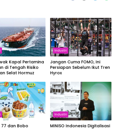
i
Industri
Awak Kapal Pertamina
Jangan Cuma FOMO, Ini
n di Tengah Risiko
Persiapan Sebelum Ikut Tren
ran Selat Hormuz
Hyrox
i
Industri
r 77 dan Bobo
MINISO Indonesia Digitalisasi