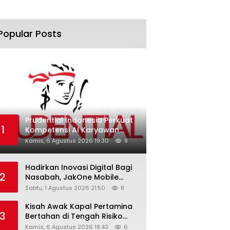
Popular Posts
Prudential Indonesia Perkuat
1
Kompetensi AI Karyawan
Lewat AI Week
Kamis, 6 Agustus 2026 19:30
9
Hadirkan Inovasi Digital Bagi
2
Nasabah, JakOne Mobile
Antar Bank Jakarta Sukses
Sabtu, 1 Agustus 2026 21:50
8
Raih Digital Excellence
Awards 2026
Kisah Awak Kapal Pertamina
3
Bertahan di Tengah Risiko
Pelayaran Selat Hormuz
Kamis, 6 Agustus 2026 19:43
6