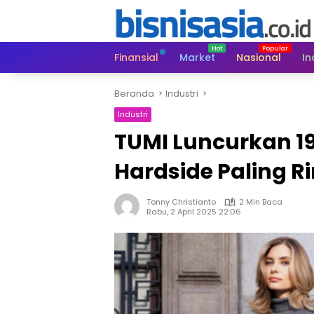
Langsung
ke
konten
Finansial
Market
Nasional
In
Beranda
Industri
Industri
TUMI Luncurkan 19
Hardside Paling R
Tonny Christianto
2 Min Baca
Rabu, 2 April 2025 22:06