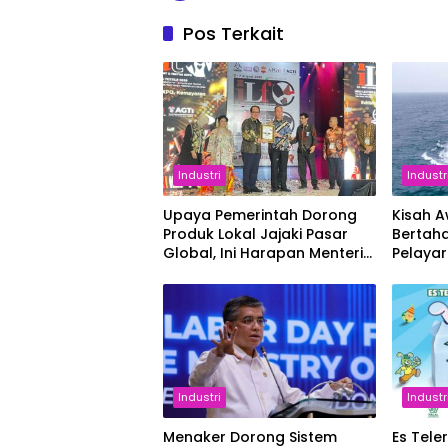
Pos Terkait
Industri
Industr
Upaya Pemerintah Dorong
Kisah 
Produk Lokal Jajaki Pasar
Bertaha
Global, Ini Harapan Menteri
Pelaya
Perindustrian RI Lewat ILT
dan IGT Expo 2026
Industri
Industr
Menaker Dorong Sistem
Es Tele