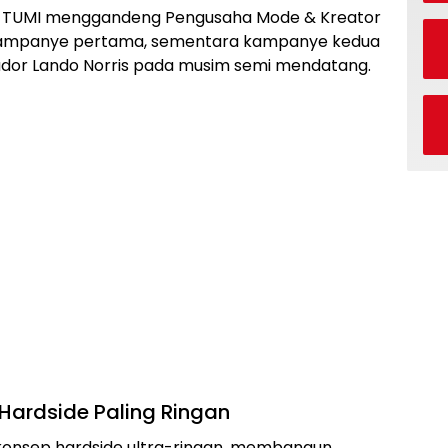
ini, TUMI menggandeng Pengusaha Mode & Kreator
 kampanye pertama, sementara kampanye kedua
or Lando Norris pada musim semi mendatang.
r Hardside Paling Ringan
n konsep hardside ultra-ringan, membangun