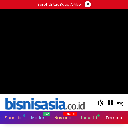
Langsung
×
Scroll Untuk Baca Artikel
ke
konten
Finansial
Market
Nasional
Industri
Teknologi