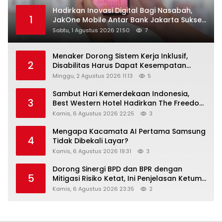
Hadirkan Inovasi Digital Bagi Nasabah,
1
JakOne Mobile Antar Bank Jakarta Sukses
Raih Digital Excellence Awards 2026
Sabtu, 1 Agustus 2026 21:50
7
Menaker Dorong Sistem Kerja Inklusif,
2
Disabilitas Harus Dapat Kesempatan
Setara
Minggu, 2 Agustus 2026 11:13
5
Sambut Hari Kemerdekaan Indonesia,
3
Best Western Hotel Hadirkan The Freedom
Stay Diskon Hingga 45%
Kamis, 6 Agustus 2026 22:25
3
Mengapa Kacamata AI Pertama Samsung
4
Tidak Dibekali Layar?
Kamis, 6 Agustus 2026 19:31
3
Dorong Sinergi BPD dan BPR dengan
5
Mitigasi Risiko Ketat, Ini Penjelasan Ketum
Asbanda
Kamis, 6 Agustus 2026 23:35
2