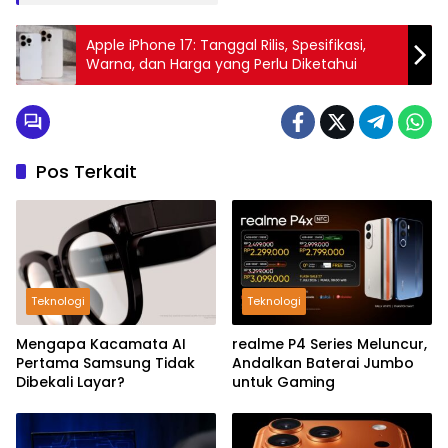
Apple iPhone 17: Tanggal Rilis, Spesifikasi,
Warna, dan Harga yang Perlu Diketahui
Pos Terkait
Teknologi
Teknologi
Mengapa Kacamata AI
realme P4 Series Meluncur,
Pertama Samsung Tidak
Andalkan Baterai Jumbo
Dibekali Layar?
untuk Gaming