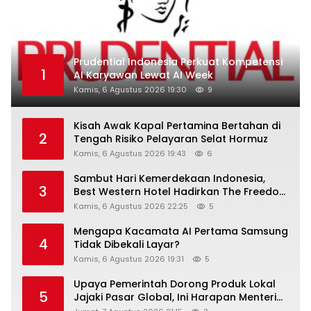
Prudential Indonesia Perkuat Kompetensi
1
AI Karyawan Lewat AI Week
Kamis, 6 Agustus 2026 19:30
9
Kisah Awak Kapal Pertamina Bertahan di
2
Tengah Risiko Pelayaran Selat Hormuz
Kamis, 6 Agustus 2026 19:43
6
Sambut Hari Kemerdekaan Indonesia,
3
Best Western Hotel Hadirkan The Freedom
Stay Diskon Hingga 45%
Kamis, 6 Agustus 2026 22:25
5
Mengapa Kacamata AI Pertama Samsung
4
Tidak Dibekali Layar?
Kamis, 6 Agustus 2026 19:31
5
Upaya Pemerintah Dorong Produk Lokal
5
Jajaki Pasar Global, Ini Harapan Menteri
Perindustrian RI Lewat ILT dan IGT Expo