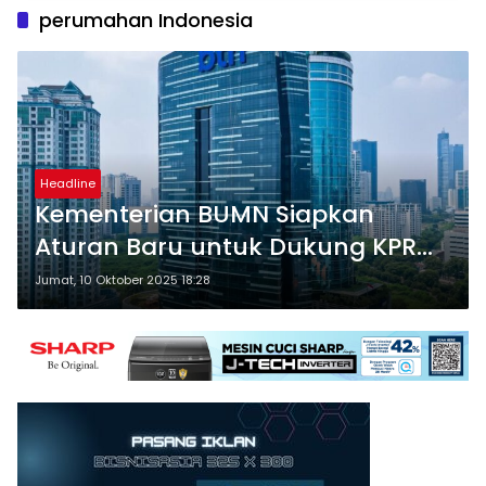
perumahan Indonesia
Headline
Kementerian BUMN Siapkan
Aturan Baru untuk Dukung KPR
Masyarakat Berpenghasilan
Jumat, 10 Oktober 2025 18:28
Rendah