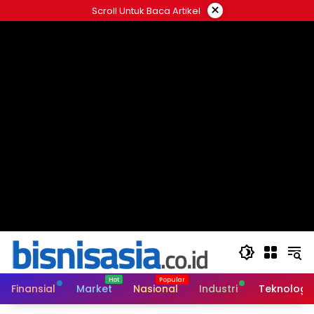
Langsung
×
Scroll Untuk Baca Artikel
ke
konten
Finansial
Market
Nasional
Industri
Teknologi