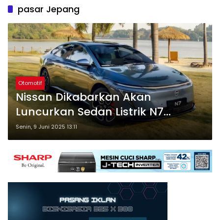
pasar Jepang
Otomotif
Nissan Dikabarkan Akan
Luncurkan Sedan Listrik N7
Buatan Tiongkok di Jepang
Senin, 9 Juni 2025 13:11