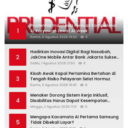
Prudential Indonesia Perkuat Kompetensi
1
AI Karyawan Lewat AI Week
Kamis, 6 Agustus 2026 19:30
9
Hadirkan Inovasi Digital Bagi Nasabah,
2
JakOne Mobile Antar Bank Jakarta Sukses
Raih Digital Excellence Awards 2026
Sabtu, 1 Agustus 2026 21:50
8
Kisah Awak Kapal Pertamina Bertahan di
3
Tengah Risiko Pelayaran Selat Hormuz
Kamis, 6 Agustus 2026 19:43
6
Menaker Dorong Sistem Kerja Inklusif,
4
Disabilitas Harus Dapat Kesempatan
Setara
Minggu, 2 Agustus 2026 11:13
6
Mengapa Kacamata AI Pertama Samsung
5
Tidak Dibekali Layar?