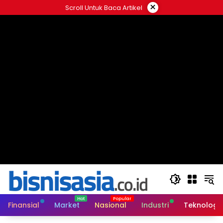
Langsung
×
Scroll Untuk Baca Artikel
ke
konten
Finansial
Market
Nasional
Industri
Teknologi