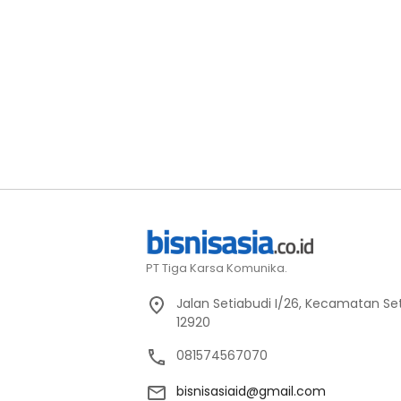
PT Tiga Karsa Komunika.
Jalan Setiabudi I/26, Kecamatan Set
12920
081574567070
bisnisasiaid@gmail.com