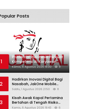
Popular Posts
Prudential Indonesia Perkuat
1
Kompetensi AI Karyawan
Lewat AI Week
Kamis, 6 Agustus 2026 19:30
9
Hadirkan Inovasi Digital Bagi
2
Nasabah, JakOne Mobile
Antar Bank Jakarta Sukses
Sabtu, 1 Agustus 2026 21:50
8
Raih Digital Excellence
Awards 2026
Kisah Awak Kapal Pertamina
3
Bertahan di Tengah Risiko
Pelayaran Selat Hormuz
Kamis, 6 Agustus 2026 19:43
6