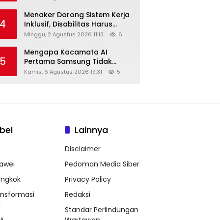
Menaker Dorong Sistem Kerja
4
Inklusif, Disabilitas Harus
Dapat Kesempatan Setara
Minggu, 2 Agustus 2026 11:13
6
Mengapa Kacamata AI
5
Pertama Samsung Tidak
Dibekali Layar?
Kamis, 6 Agustus 2026 19:31
5
bel
Lainnya
Disclaimer
awei
Pedoman Media Siber
ongkok
Privacy Policy
ansformasi
Redaksi
l
Standar Perlindungan
A
Wartawan