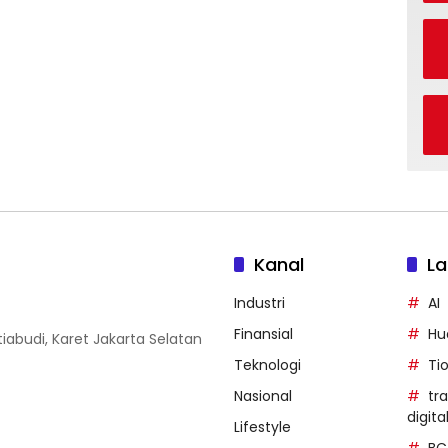
Kanal
La
Industri
AI
Finansial
Hu
iabudi, Karet Jakarta Selatan
Teknologi
Ti
Nasional
tr
digita
Lifestyle
BC