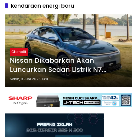
kendaraan energi baru
Otomotif
Nissan Dikabarkan Akan
Luncurkan Sedan Listrik N7
Buatan Tiongkok di Jepang
Senin, 9 Juni 2025 13:11