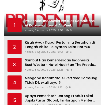
Prudential Indonesia Perkuat Kompetensi
1
AI Karyawan Lewat AI Week
Kamis, 6 Agustus 2026 19:30
9
Kisah Awak Kapal Pertamina Bertahan di
2
Tengah Risiko Pelayaran Selat Hormuz
Kamis, 6 Agustus 2026 19:43
6
Sambut Hari Kemerdekaan Indonesia,
3
Best Western Hotel Hadirkan The Freedom
Stay Diskon Hingga 45%
Kamis, 6 Agustus 2026 22:25
5
Mengapa Kacamata AI Pertama Samsung
4
Tidak Dibekali Layar?
Kamis, 6 Agustus 2026 19:31
5
Upaya Pemerintah Dorong Produk Lokal
5
Jajaki Pasar Global, Ini Harapan Menteri
Perindustrian RI Lewat ILT dan IGT Expo