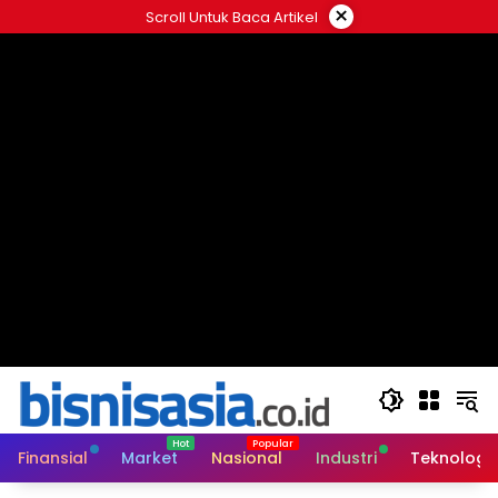
Langsung
×
Scroll Untuk Baca Artikel
ke
konten
Finansial
Market
Nasional
Industri
Teknologi