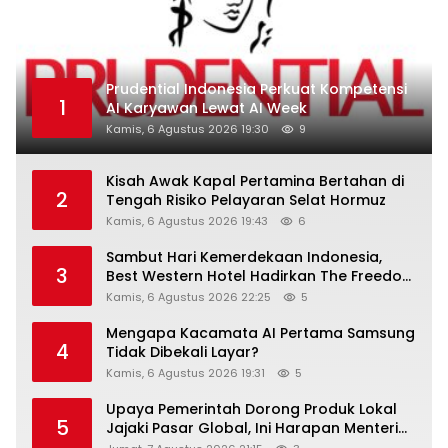
Prudential Indonesia Perkuat Kompetensi
1
AI Karyawan Lewat AI Week
Kamis, 6 Agustus 2026 19:30
9
Kisah Awak Kapal Pertamina Bertahan di
2
Tengah Risiko Pelayaran Selat Hormuz
Kamis, 6 Agustus 2026 19:43
6
Sambut Hari Kemerdekaan Indonesia,
3
Best Western Hotel Hadirkan The Freedom
Stay Diskon Hingga 45%
Kamis, 6 Agustus 2026 22:25
5
Mengapa Kacamata AI Pertama Samsung
4
Tidak Dibekali Layar?
Kamis, 6 Agustus 2026 19:31
5
Upaya Pemerintah Dorong Produk Lokal
5
Jajaki Pasar Global, Ini Harapan Menteri
Perindustrian RI Lewat ILT dan IGT Expo