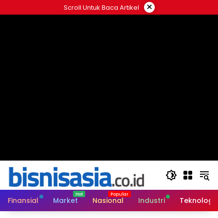
Langsung
×
Scroll Untuk Baca Artikel
ke
konten
Finansial
Market
Nasional
Industri
Teknologi