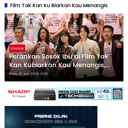
Film Tak Kan Ku Biarkan Kau Menangis
Lifestyle
Perankan Sosok Ibu di Film Tak
Kan Kubiarkan Kau Menangis,
Shanty Emosional Ingat Sosok
Rabu, 10 Juni 2026 21:33
Ibundanya