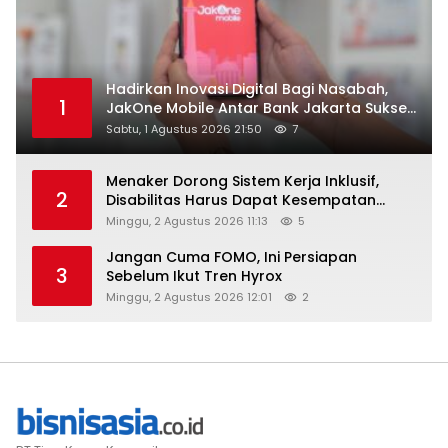
Hadirkan Inovasi Digital Bagi Nasabah,
1
JakOne Mobile Antar Bank Jakarta Sukses
Raih Digital Excellence Awards 2026
Sabtu, 1 Agustus 2026 21:50
7
Menaker Dorong Sistem Kerja Inklusif,
2
Disabilitas Harus Dapat Kesempatan
Setara
Minggu, 2 Agustus 2026 11:13
5
Jangan Cuma FOMO, Ini Persiapan
3
Sebelum Ikut Tren Hyrox
Minggu, 2 Agustus 2026 12:01
2