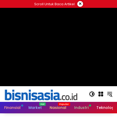
Langsung
×
Scroll Untuk Baca Artikel
ke
konten
Finansial
Market
Nasional
Industri
Teknologi