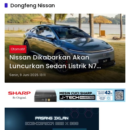
Dongfeng Nissan
Otomotif
Nissan Dikabarkan Akan
Luncurkan Sedan Listrik N7
Buatan Tiongkok di Jepang
Senin, 9 Juni 2025 13:11