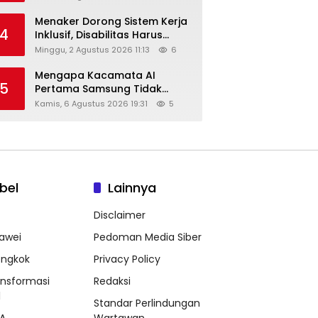
Menaker Dorong Sistem Kerja
4
Inklusif, Disabilitas Harus
Dapat Kesempatan Setara
Minggu, 2 Agustus 2026 11:13
6
Mengapa Kacamata AI
5
Pertama Samsung Tidak
Dibekali Layar?
Kamis, 6 Agustus 2026 19:31
5
bel
Lainnya
Disclaimer
awei
Pedoman Media Siber
ongkok
Privacy Policy
ansformasi
Redaksi
l
Standar Perlindungan
A
Wartawan