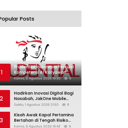
Popular Posts
Prudential Indonesia Perkuat
1
Kompetensi AI Karyawan
Lewat AI Week
Kamis, 6 Agustus 2026 19:30
9
Hadirkan Inovasi Digital Bagi
2
Nasabah, JakOne Mobile
Antar Bank Jakarta Sukses
Sabtu, 1 Agustus 2026 21:50
8
Raih Digital Excellence
Awards 2026
Kisah Awak Kapal Pertamina
3
Bertahan di Tengah Risiko
Pelayaran Selat Hormuz
Kamis, 6 Agustus 2026 19:43
6