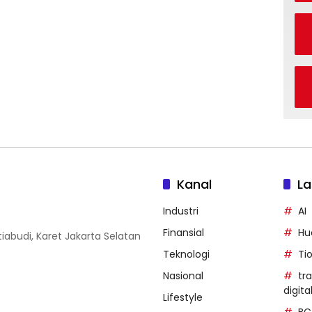
Kanal
La
Industri
AI
Finansial
Hu
iabudi, Karet Jakarta Selatan
Teknologi
Ti
Nasional
tr
digita
Lifestyle
BC