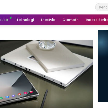
dustri
Teknologi
Lifestyle
Otomotif
Indeks Berit