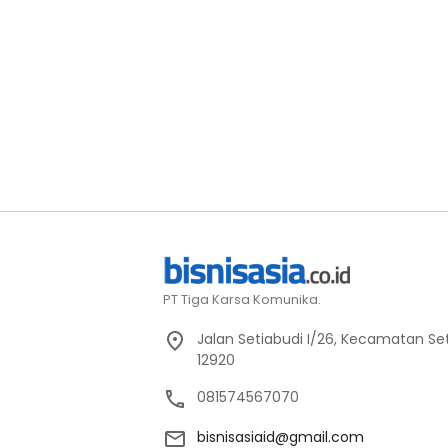
PT Tiga Karsa Komunika.
Jalan Setiabudi I/26, Kecamatan Set
12920
081574567070
bisnisasiaid@gmail.com