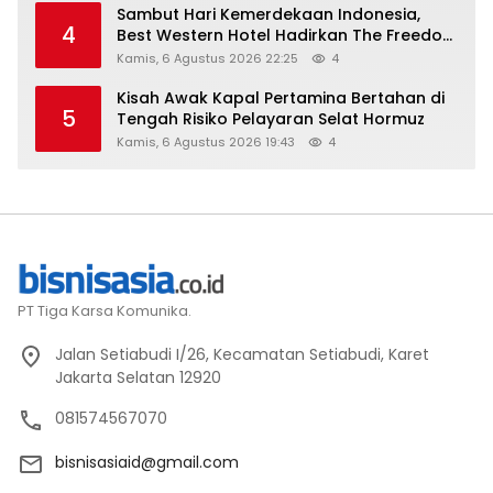
Sambut Hari Kemerdekaan Indonesia,
4
Best Western Hotel Hadirkan The Freedom
Stay Diskon Hingga 45%
Kamis, 6 Agustus 2026 22:25
4
Kisah Awak Kapal Pertamina Bertahan di
5
Tengah Risiko Pelayaran Selat Hormuz
Kamis, 6 Agustus 2026 19:43
4
PT Tiga Karsa Komunika.
Jalan Setiabudi I/26, Kecamatan Setiabudi, Karet
Jakarta Selatan 12920
081574567070
bisnisasiaid@gmail.com