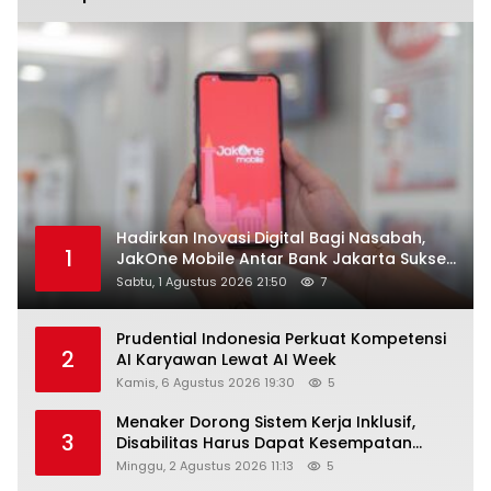
Hadirkan Inovasi Digital Bagi Nasabah,
1
JakOne Mobile Antar Bank Jakarta Sukses
Raih Digital Excellence Awards 2026
Sabtu, 1 Agustus 2026 21:50
7
Prudential Indonesia Perkuat Kompetensi
2
AI Karyawan Lewat AI Week
Kamis, 6 Agustus 2026 19:30
5
Menaker Dorong Sistem Kerja Inklusif,
3
Disabilitas Harus Dapat Kesempatan
Setara
Minggu, 2 Agustus 2026 11:13
5