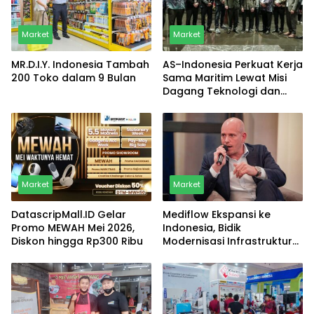
Market
Market
MR.D.I.Y. Indonesia Tambah
AS–Indonesia Perkuat Kerja
200 Toko dalam 9 Bulan
Sama Maritim Lewat Misi
Dagang Teknologi dan
Keamanan
Market
Market
DatascripMall.ID Gelar
Mediflow Ekspansi ke
Promo MEWAH Mei 2026,
Indonesia, Bidik
Diskon hingga Rp300 Ribu
Modernisasi Infrastruktur
Rumah Sakit