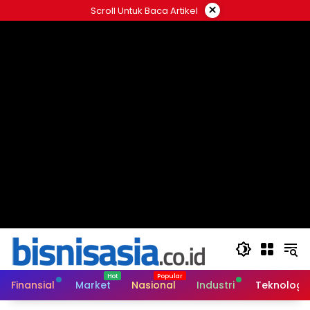
Langsung
×
Scroll Untuk Baca Artikel
ke
konten
Finansial
Market
Nasional
Industri
Teknologi