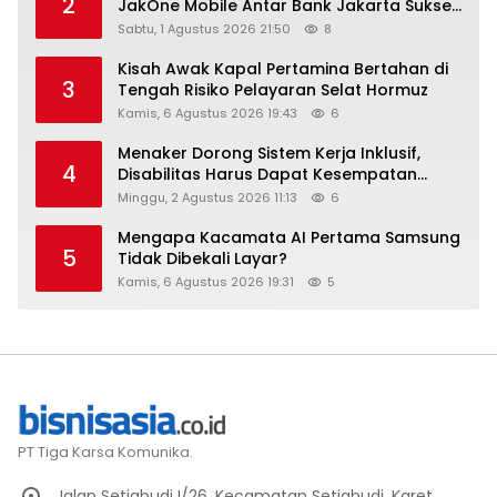
2
JakOne Mobile Antar Bank Jakarta Sukses
Raih Digital Excellence Awards 2026
Sabtu, 1 Agustus 2026 21:50
8
Kisah Awak Kapal Pertamina Bertahan di
3
Tengah Risiko Pelayaran Selat Hormuz
Kamis, 6 Agustus 2026 19:43
6
Menaker Dorong Sistem Kerja Inklusif,
4
Disabilitas Harus Dapat Kesempatan
Setara
Minggu, 2 Agustus 2026 11:13
6
Mengapa Kacamata AI Pertama Samsung
5
Tidak Dibekali Layar?
Kamis, 6 Agustus 2026 19:31
5
PT Tiga Karsa Komunika.
Jalan Setiabudi I/26, Kecamatan Setiabudi, Karet