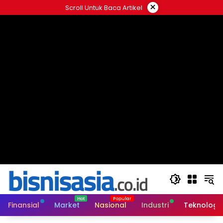
Langsung
×
Scroll Untuk Baca Artikel
ke
konten
Finansial
Market
Nasional
Industri
Teknologi