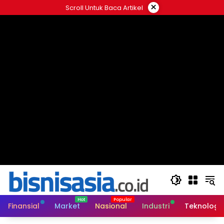
Langsung
×
Scroll Untuk Baca Artikel
ke
konten
Finansial
Market
Nasional
Industri
Teknologi