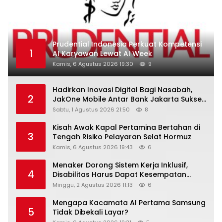
Prudential Indonesia Perkuat Kompetensi
1
AI Karyawan Lewat AI Week
Kamis, 6 Agustus 2026 19:30
9
Hadirkan Inovasi Digital Bagi Nasabah,
2
JakOne Mobile Antar Bank Jakarta Sukses
Raih Digital Excellence Awards 2026
Sabtu, 1 Agustus 2026 21:50
8
Kisah Awak Kapal Pertamina Bertahan di
3
Tengah Risiko Pelayaran Selat Hormuz
Kamis, 6 Agustus 2026 19:43
6
Menaker Dorong Sistem Kerja Inklusif,
4
Disabilitas Harus Dapat Kesempatan
Setara
Minggu, 2 Agustus 2026 11:13
6
Mengapa Kacamata AI Pertama Samsung
5
Tidak Dibekali Layar?