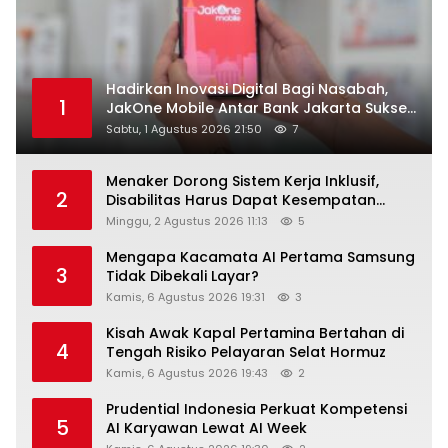
Hadirkan Inovasi Digital Bagi Nasabah,
1
JakOne Mobile Antar Bank Jakarta Sukses
Raih Digital Excellence Awards 2026
Sabtu, 1 Agustus 2026 21:50
7
Menaker Dorong Sistem Kerja Inklusif,
2
Disabilitas Harus Dapat Kesempatan
Setara
Minggu, 2 Agustus 2026 11:13
5
Mengapa Kacamata AI Pertama Samsung
3
Tidak Dibekali Layar?
Kamis, 6 Agustus 2026 19:31
3
Kisah Awak Kapal Pertamina Bertahan di
4
Tengah Risiko Pelayaran Selat Hormuz
Kamis, 6 Agustus 2026 19:43
2
Prudential Indonesia Perkuat Kompetensi
5
AI Karyawan Lewat AI Week