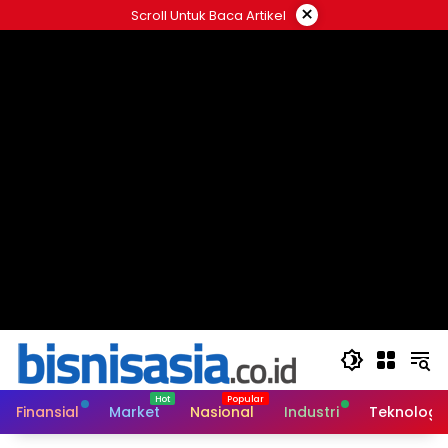
Langsung
×
Scroll Untuk Baca Artikel
ke
konten
Finansial
Market
Nasional
Industri
Teknologi