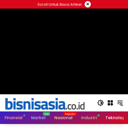
Langsung
×
Scroll Untuk Baca Artikel
ke
konten
Finansial
Market
Nasional
Industri
Teknologi