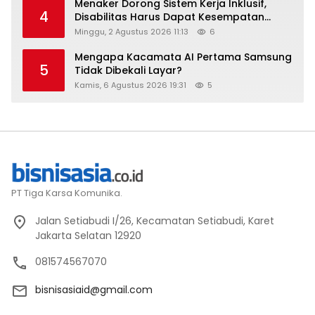
Menaker Dorong Sistem Kerja Inklusif,
4
Disabilitas Harus Dapat Kesempatan
Setara
Minggu, 2 Agustus 2026 11:13
6
Mengapa Kacamata AI Pertama Samsung
5
Tidak Dibekali Layar?
Kamis, 6 Agustus 2026 19:31
5
PT Tiga Karsa Komunika.
Jalan Setiabudi I/26, Kecamatan Setiabudi, Karet
Jakarta Selatan 12920
081574567070
bisnisasiaid@gmail.com