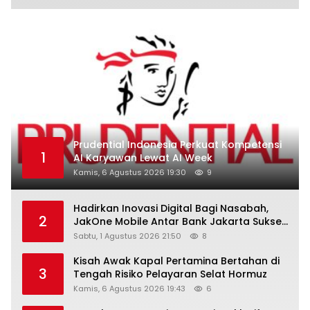
Prudential Indonesia Perkuat Kompetensi
1
AI Karyawan Lewat AI Week
Kamis, 6 Agustus 2026 19:30
9
Hadirkan Inovasi Digital Bagi Nasabah,
2
JakOne Mobile Antar Bank Jakarta Sukses
Raih Digital Excellence Awards 2026
Sabtu, 1 Agustus 2026 21:50
8
Kisah Awak Kapal Pertamina Bertahan di
3
Tengah Risiko Pelayaran Selat Hormuz
Kamis, 6 Agustus 2026 19:43
6