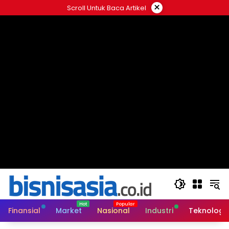
Langsung
×
Scroll Untuk Baca Artikel
ke
konten
Finansial
Market
Nasional
Industri
Teknologi