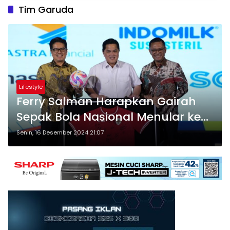
Tim Garuda
Lifestyle
Ferry Salman Harapkan Gairah
Sepak Bola Nasional Menular ke
Sektor Lain
Senin, 16 Desember 2024 21:07