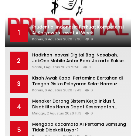
Prudential Indonesia Perkuat Kompetensi
1
AI Karyawan Lewat AI Week
Kamis, 6 Agustus 2026 19:30
9
Hadirkan Inovasi Digital Bagi Nasabah,
2
JakOne Mobile Antar Bank Jakarta Sukses
Raih Digital Excellence Awards 2026
Sabtu, 1 Agustus 2026 21:50
8
Kisah Awak Kapal Pertamina Bertahan di
3
Tengah Risiko Pelayaran Selat Hormuz
Kamis, 6 Agustus 2026 19:43
6
Menaker Dorong Sistem Kerja Inklusif,
4
Disabilitas Harus Dapat Kesempatan
Setara
Minggu, 2 Agustus 2026 11:13
6
Mengapa Kacamata AI Pertama Samsung
5
Tidak Dibekali Layar?