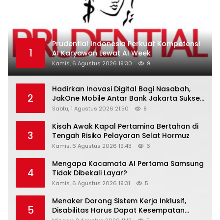
Prudential Indonesia Perkuat Kompetensi
1
AI Karyawan Lewat AI Week
Kamis, 6 Agustus 2026 19:30
9
Hadirkan Inovasi Digital Bagi Nasabah,
2
JakOne Mobile Antar Bank Jakarta Sukses
Raih Digital Excellence Awards 2026
Sabtu, 1 Agustus 2026 21:50
8
Kisah Awak Kapal Pertamina Bertahan di
3
Tengah Risiko Pelayaran Selat Hormuz
Kamis, 6 Agustus 2026 19:43
6
Mengapa Kacamata AI Pertama Samsung
4
Tidak Dibekali Layar?
Kamis, 6 Agustus 2026 19:31
5
Menaker Dorong Sistem Kerja Inklusif,
5
Disabilitas Harus Dapat Kesempatan
Setara