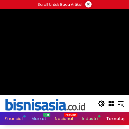
Langsung
×
Scroll Untuk Baca Artikel
ke
konten
Finansial
Market
Nasional
Industri
Teknologi