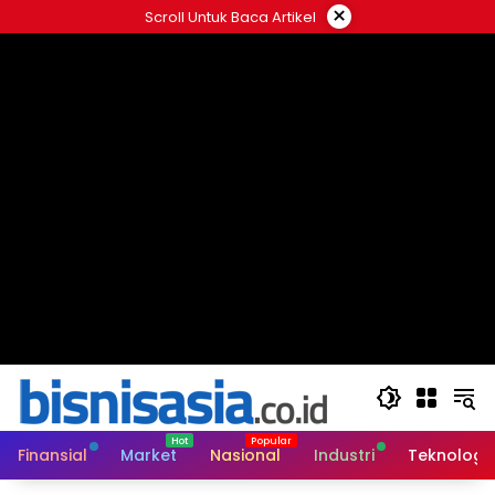
Langsung
×
Scroll Untuk Baca Artikel
ke
konten
Finansial
Market
Nasional
Industri
Teknologi