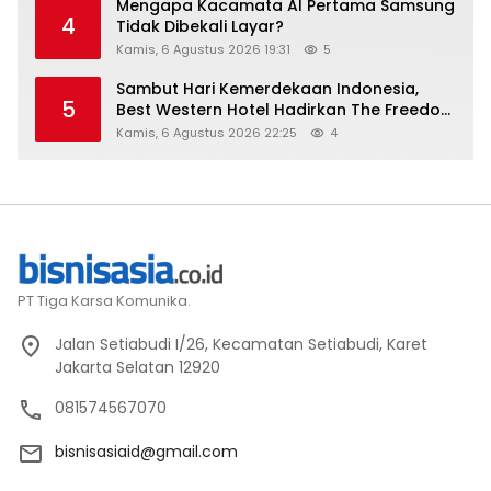
Mengapa Kacamata AI Pertama Samsung
4
Tidak Dibekali Layar?
Kamis, 6 Agustus 2026 19:31
5
Sambut Hari Kemerdekaan Indonesia,
5
Best Western Hotel Hadirkan The Freedom
Stay Diskon Hingga 45%
Kamis, 6 Agustus 2026 22:25
4
PT Tiga Karsa Komunika.
Jalan Setiabudi I/26, Kecamatan Setiabudi, Karet
Jakarta Selatan 12920
081574567070
bisnisasiaid@gmail.com