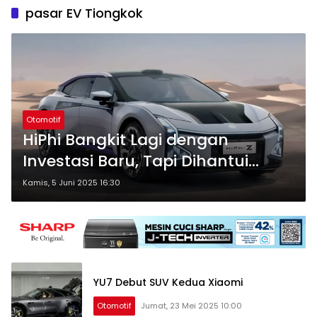
pasar EV Tiongkok
Otomotif
HiPhi Bangkit Lagi dengan
Investasi Baru, Tapi Dihantui
Skandal dan Tantangan Lama
Kamis, 5 Juni 2025 16:30
YU7 Debut SUV Kedua Xiaomi
Otomotif
Jumat, 23 Mei 2025 10:00