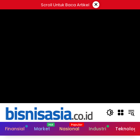
Langsung
×
Scroll Untuk Baca Artikel
ke
konten
Finansial
Market
Nasional
Industri
Teknologi