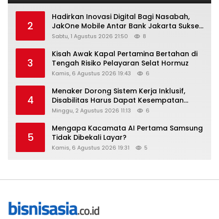
Hadirkan Inovasi Digital Bagi Nasabah,
2
JakOne Mobile Antar Bank Jakarta Sukses
Raih Digital Excellence Awards 2026
Sabtu, 1 Agustus 2026 21:50
8
Kisah Awak Kapal Pertamina Bertahan di
3
Tengah Risiko Pelayaran Selat Hormuz
Kamis, 6 Agustus 2026 19:43
6
Menaker Dorong Sistem Kerja Inklusif,
4
Disabilitas Harus Dapat Kesempatan
Setara
Minggu, 2 Agustus 2026 11:13
6
Mengapa Kacamata AI Pertama Samsung
5
Tidak Dibekali Layar?
Kamis, 6 Agustus 2026 19:31
5