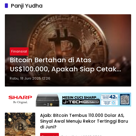
Panji Yudha
Finansial
Bitcoin Bertahan di Atas
US$100.000, Apakah Siap Cetak
Rekor Baru Usai Keputusan The
Rabu, 18 Juni 2025 12:26
Fed?
Ajaib: Bitcoin Tembus 110.000 Dolar AS,
Sinyal Awal Menuju Rekor Tertinggi Baru
di Juni?