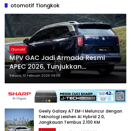
otomotif Tiongkok
Otomotif
MPV GAC Jadi Armada Resmi
APEC 2026, Tunjukkan
Keunggulan Otomotif Tiongkok
Selasa, 10 Februari 2026 09:06
Geely Galaxy A7 EM-i Meluncur dengan
Teknologi Leishen AI Hybrid 2.0,
Jangkauan Tembus 2.100 KM