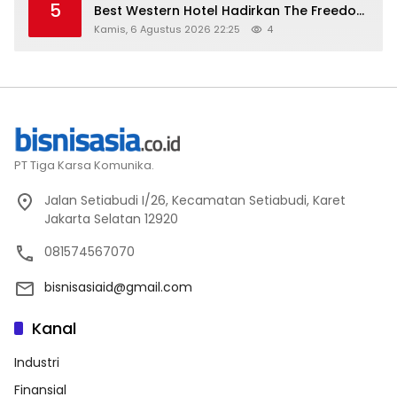
5
Best Western Hotel Hadirkan The Freedom
Stay Diskon Hingga 45%
Kamis, 6 Agustus 2026 22:25
4
PT Tiga Karsa Komunika.
Jalan Setiabudi I/26, Kecamatan Setiabudi, Karet
Jakarta Selatan 12920
081574567070
bisnisasiaid@gmail.com
Kanal
Industri
Finansial