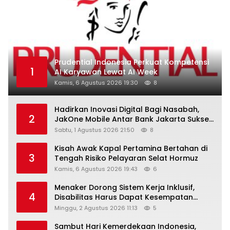
Prudential Indonesia Perkuat Kompetensi
1
AI Karyawan Lewat AI Week
Kamis, 6 Agustus 2026 19:30
8
Hadirkan Inovasi Digital Bagi Nasabah,
2
JakOne Mobile Antar Bank Jakarta Sukses
Raih Digital Excellence Awards 2026
Sabtu, 1 Agustus 2026 21:50
8
Kisah Awak Kapal Pertamina Bertahan di
3
Tengah Risiko Pelayaran Selat Hormuz
Kamis, 6 Agustus 2026 19:43
6
Menaker Dorong Sistem Kerja Inklusif,
4
Disabilitas Harus Dapat Kesempatan
Setara
Minggu, 2 Agustus 2026 11:13
5
Sambut Hari Kemerdekaan Indonesia,