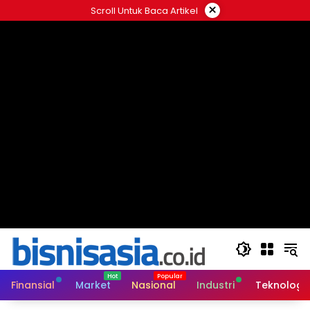
Langsung
×
Scroll Untuk Baca Artikel
ke
konten
Finansial
Market
Nasional
Industri
Teknologi