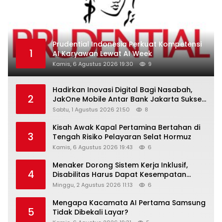
Prudential Indonesia Perkuat Kompetensi
1
AI Karyawan Lewat AI Week
Kamis, 6 Agustus 2026 19:30
9
Hadirkan Inovasi Digital Bagi Nasabah,
2
JakOne Mobile Antar Bank Jakarta Sukses
Raih Digital Excellence Awards 2026
Sabtu, 1 Agustus 2026 21:50
8
Kisah Awak Kapal Pertamina Bertahan di
3
Tengah Risiko Pelayaran Selat Hormuz
Kamis, 6 Agustus 2026 19:43
6
Menaker Dorong Sistem Kerja Inklusif,
4
Disabilitas Harus Dapat Kesempatan
Setara
Minggu, 2 Agustus 2026 11:13
6
Mengapa Kacamata AI Pertama Samsung
5
Tidak Dibekali Layar?