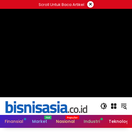
Langsung
×
Scroll Untuk Baca Artikel
ke
konten
Finansial
Market
Nasional
Industri
Teknologi