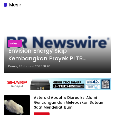
Mesir
Industri
Envision Energy Siap
Kembangkan Proyek PLTB
Berskala Gigawatt di Mesir
Kamis, 23 Januari 2025 18:20
Asteroid Apophis Diprediksi Alami
Guncangan dan Melepaskan Batuan
Saat Mendekati Bumi