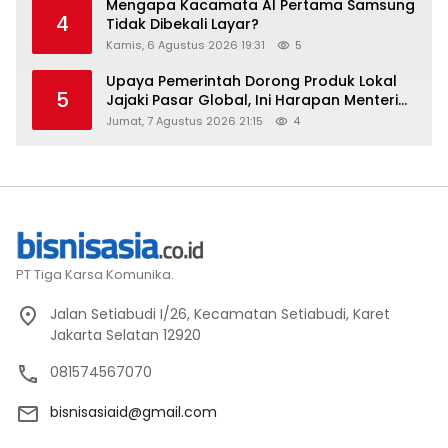
Mengapa Kacamata AI Pertama Samsung
4
Tidak Dibekali Layar?
Kamis, 6 Agustus 2026 19:31
5
Upaya Pemerintah Dorong Produk Lokal
5
Jajaki Pasar Global, Ini Harapan Menteri
Perindustrian RI Lewat ILT dan IGT Expo
Jumat, 7 Agustus 2026 21:15
4
2026
PT Tiga Karsa Komunika.
Jalan Setiabudi I/26, Kecamatan Setiabudi, Karet
Jakarta Selatan 12920
081574567070
bisnisasiaid@gmail.com