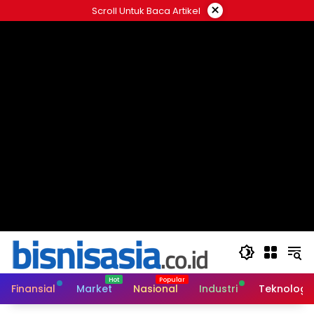
Langsung
×
Scroll Untuk Baca Artikel
ke
konten
Finansial
Market
Nasional
Industri
Teknologi