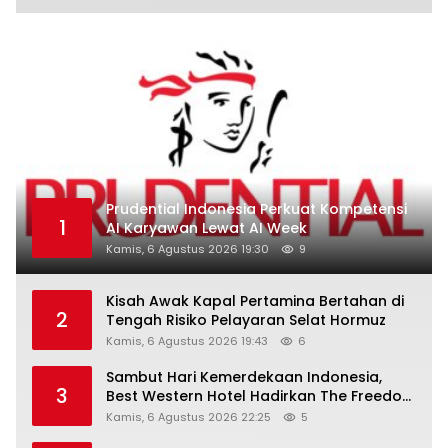
Prudential Indonesia Perkuat Kompetensi
1
AI Karyawan Lewat AI Week
Kamis, 6 Agustus 2026 19:30
9
Kisah Awak Kapal Pertamina Bertahan di
2
Tengah Risiko Pelayaran Selat Hormuz
Kamis, 6 Agustus 2026 19:43
6
Sambut Hari Kemerdekaan Indonesia,
3
Best Western Hotel Hadirkan The Freedom
Stay Diskon Hingga 45%
Kamis, 6 Agustus 2026 22:25
5