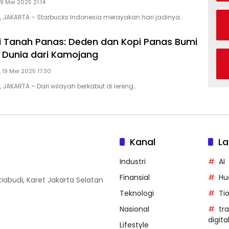
19 Mei 2025 21:14
D, JAKARTA – Starbucks Indonesia merayakan hari jadinya…
ri Tanah Panas: Deden dan Kopi Panas Bumi
 Dunia dari Kamojang
, 19 Mei 2025 17:30
, JAKARTA – Dari wilayah berkabut di lereng…
Kanal
La
Industri
AI
Finansial
Hu
iabudi, Karet Jakarta Selatan
Teknologi
Ti
Nasional
tr
digita
Lifestyle