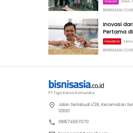
Industri
Senin, 
BISNISASIA.CO.I
Inovasi da
Pertama di
Headline
Senin
BISNISASIA.CO.ID
PT Tiga Karsa Komunika.
Jalan Setiabudi I/26, Kecamatan Set
12920
081574567070