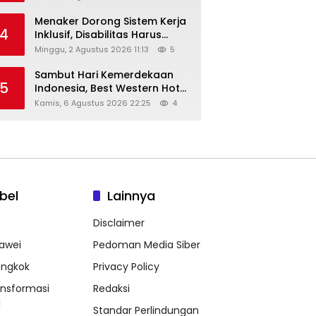
Menaker Dorong Sistem Kerja
4
Inklusif, Disabilitas Harus
Dapat Kesempatan Setara
Minggu, 2 Agustus 2026 11:13
5
Sambut Hari Kemerdekaan
5
Indonesia, Best Western Hotel
Hadirkan The Freedom Stay
Kamis, 6 Agustus 2026 22:25
4
Diskon Hingga 45%
bel
Lainnya
Disclaimer
awei
Pedoman Media Siber
ongkok
Privacy Policy
ansformasi
Redaksi
l
Standar Perlindungan