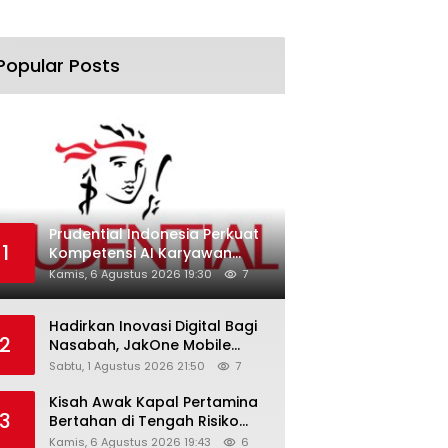
Popular Posts
Prudential Indonesia Perkuat
1
Kompetensi AI Karyawan
Lewat AI Week
Kamis, 6 Agustus 2026 19:30
7
Hadirkan Inovasi Digital Bagi
2
Nasabah, JakOne Mobile
Antar Bank Jakarta Sukses
Sabtu, 1 Agustus 2026 21:50
7
Raih Digital Excellence
Awards 2026
Kisah Awak Kapal Pertamina
3
Bertahan di Tengah Risiko
Pelayaran Selat Hormuz
Kamis, 6 Agustus 2026 19:43
6