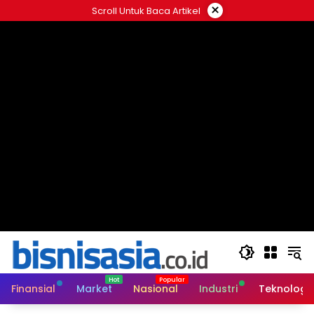
Langsung
×
Scroll Untuk Baca Artikel
ke
konten
Finansial
Market
Nasional
Industri
Teknologi