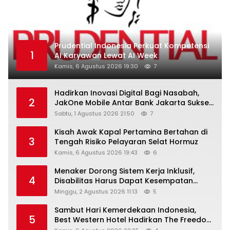
Prudential Indonesia Perkuat Kompetensi
1
AI Karyawan Lewat AI Week
Kamis, 6 Agustus 2026 19:30
7
Hadirkan Inovasi Digital Bagi Nasabah,
2
JakOne Mobile Antar Bank Jakarta Sukses
Raih Digital Excellence Awards 2026
Sabtu, 1 Agustus 2026 21:50
7
Kisah Awak Kapal Pertamina Bertahan di
3
Tengah Risiko Pelayaran Selat Hormuz
Kamis, 6 Agustus 2026 19:43
6
Menaker Dorong Sistem Kerja Inklusif,
4
Disabilitas Harus Dapat Kesempatan
Setara
Minggu, 2 Agustus 2026 11:13
5
Sambut Hari Kemerdekaan Indonesia,
5
Best Western Hotel Hadirkan The Freedom
Stay Diskon Hingga 45%