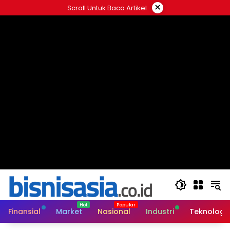
Langsung
×
Scroll Untuk Baca Artikel
ke
konten
Finansial
Market
Nasional
Industri
Teknologi