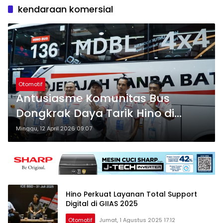
kendaraan komersial
Otomotif
Antusiasme Komunitas Bus
Dongkrak Daya Tarik Hino di
GIICOMVEC 2026
Minggu, 12 April 2026 09:07
Hino Perkuat Layanan Total Support
Digital di GIIAS 2025
Otomotif
Jumat, 1 Agustus 2025 17:12