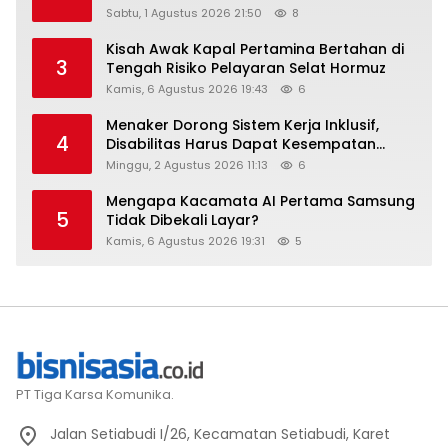
Raih Digital Excellence Awards 2026
Sabtu, 1 Agustus 2026 21:50
8
Kisah Awak Kapal Pertamina Bertahan di
3
Tengah Risiko Pelayaran Selat Hormuz
Kamis, 6 Agustus 2026 19:43
6
Menaker Dorong Sistem Kerja Inklusif,
4
Disabilitas Harus Dapat Kesempatan
Setara
Minggu, 2 Agustus 2026 11:13
6
Mengapa Kacamata AI Pertama Samsung
5
Tidak Dibekali Layar?
Kamis, 6 Agustus 2026 19:31
5
PT Tiga Karsa Komunika.
Jalan Setiabudi I/26, Kecamatan Setiabudi, Karet