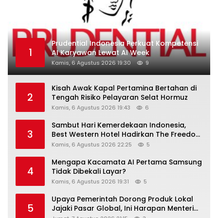
Prudential Indonesia Perkuat Kompetensi
1
AI Karyawan Lewat AI Week
Kamis, 6 Agustus 2026 19:30
9
Kisah Awak Kapal Pertamina Bertahan di
2
Tengah Risiko Pelayaran Selat Hormuz
Kamis, 6 Agustus 2026 19:43
6
Sambut Hari Kemerdekaan Indonesia,
3
Best Western Hotel Hadirkan The Freedom
Stay Diskon Hingga 45%
Kamis, 6 Agustus 2026 22:25
5
Mengapa Kacamata AI Pertama Samsung
4
Tidak Dibekali Layar?
Kamis, 6 Agustus 2026 19:31
5
Upaya Pemerintah Dorong Produk Lokal
5
Jajaki Pasar Global, Ini Harapan Menteri
Perindustrian RI Lewat ILT dan IGT Expo