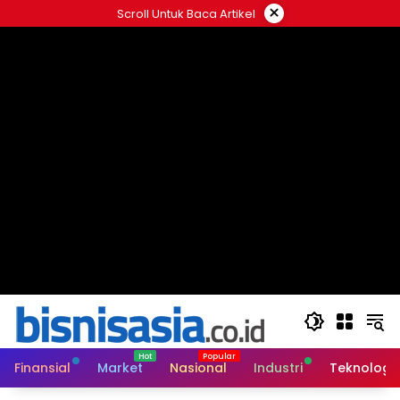
Langsung
×
Scroll Untuk Baca Artikel
ke
konten
Finansial
Market
Nasional
Industri
Teknologi