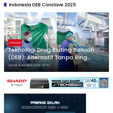
Indonesia DEB Conclave 2025
Lifestyle
Teknologi Drug Eluting Balloon
(DEB): Alternatif Tanpa Ring
untuk Pasien Jantung Koroner
Jumat, 8 Agustus 2025 08:42