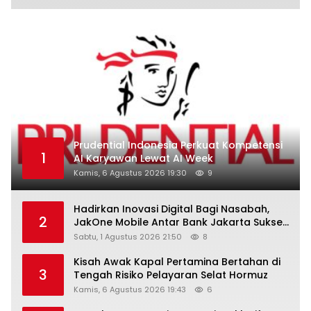
Prudential Indonesia Perkuat Kompetensi
1
AI Karyawan Lewat AI Week
Kamis, 6 Agustus 2026 19:30
9
Hadirkan Inovasi Digital Bagi Nasabah,
2
JakOne Mobile Antar Bank Jakarta Sukses
Raih Digital Excellence Awards 2026
Sabtu, 1 Agustus 2026 21:50
8
Kisah Awak Kapal Pertamina Bertahan di
3
Tengah Risiko Pelayaran Selat Hormuz
Kamis, 6 Agustus 2026 19:43
6