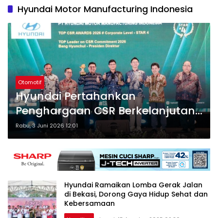
Hyundai Motor Manufacturing Indonesia
Otomotif
Hyundai Pertahankan
Penghargaan CSR Berkelanjutan
di TOP CSR 2026
Rabu, 3 Juni 2026 12:01
Hyundai Ramaikan Lomba Gerak Jalan
di Bekasi, Dorong Gaya Hidup Sehat dan
Kebersamaan