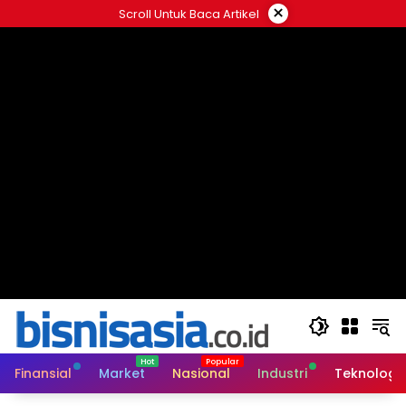
Langsung
×
Scroll Untuk Baca Artikel
ke
konten
Finansial
Market
Nasional
Industri
Teknologi