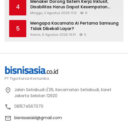
Menaker Dorong Sistem Kerja Inklusif,
4
Disabilitas Harus Dapat Kesempatan
Setara
Minggu, 2 Agustus 2026 11:13
6
Mengapa Kacamata AI Pertama Samsung
5
Tidak Dibekali Layar?
Kamis, 6 Agustus 2026 19:31
5
PT Tiga Karsa Komunika.
Jalan Setiabudi I/26, Kecamatan Setiabudi, Karet
Jakarta Selatan 12920
081574567070
bisnisasiaid@gmail.com