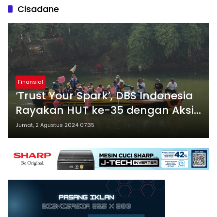
Cisadane
Finansial
‘Trust Your Spark’, DBS Indonesia
Rayakan HUT ke-35 dengan Aksi
Peduli Lingkungan Bersama
Jumat, 2 Agustus 2024 07:35
Banksasuci di Cisadane