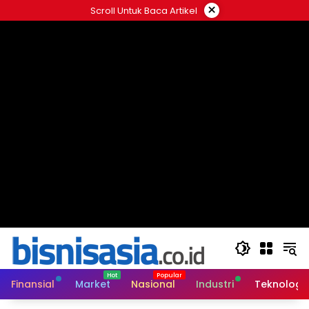
Langsung
×
Scroll Untuk Baca Artikel
ke
konten
Finansial
Market
Nasional
Industri
Teknologi