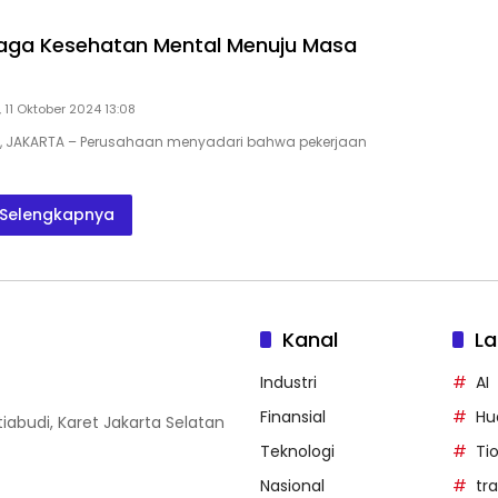
Jaga Kesehatan Mental Menuju Masa
 11 Oktober 2024 13:08
ID, JAKARTA – Perusahaan menyadari bahwa pekerjaan
Selengkapnya
Kanal
La
Industri
AI
Finansial
Hu
iabudi, Karet Jakarta Selatan
Teknologi
Ti
Nasional
tr