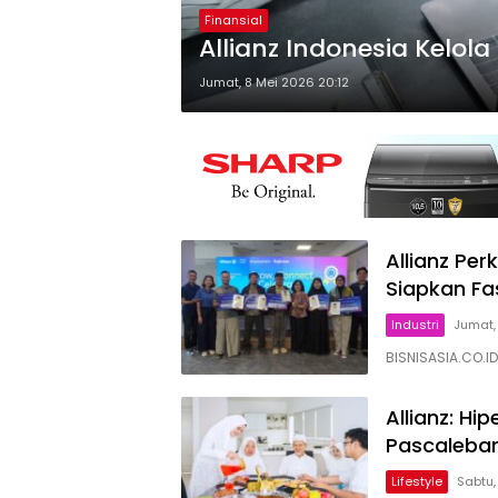
Finansial
Allianz Indonesia Kelol
Jumat, 8 Mei 2026 20:12
Allianz Pe
Siapkan Fa
Industri
Jumat,
BISNISASIA.CO.ID
Allianz: Hi
Pascaleba
Lifestyle
Sabtu,