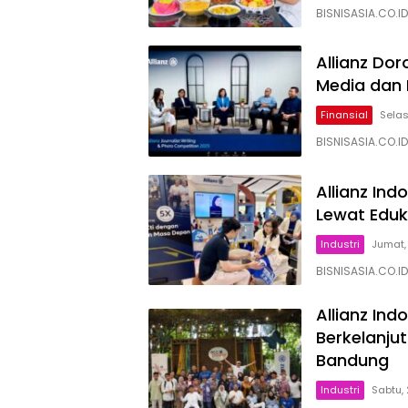
BISNISASIA.CO.
Allianz Do
Media dan 
Finansial
Selas
BISNISASIA.CO.I
Allianz In
Lewat Eduk
Industri
Jumat,
BISNISASIA.CO.I
Allianz Ind
Berkelanju
Bandung
Industri
Sabtu,