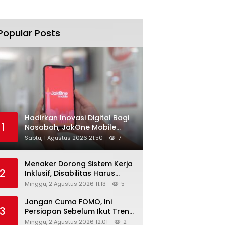
Popular Posts
Hadirkan Inovasi Digital Bagi
1
Nasabah, JakOne Mobile
Antar Bank Jakarta Sukses
Sabtu, 1 Agustus 2026 21:50
7
Raih Digital Excellence
Awards 2026
Menaker Dorong Sistem Kerja
2
Inklusif, Disabilitas Harus
Dapat Kesempatan Setara
Minggu, 2 Agustus 2026 11:13
5
Jangan Cuma FOMO, Ini
3
Persiapan Sebelum Ikut Tren
Hyrox
Minggu, 2 Agustus 2026 12:01
2