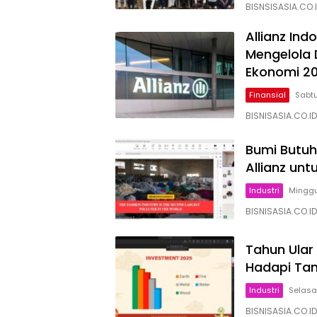
BISNSISASIA.CO.I
Allianz In
Mengelola 
Ekonomi 2
Finansial
Sabtu
BISNISASIA.CO.I
Bumi Butuh 
Allianz un
Industri
Minggu,
BISNISASIA.CO.I
Tahun Ular 
Hadapi Tan
Industri
Selasa
BISNISASIA.CO.I