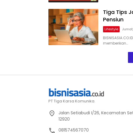
Tiga Tips 
Pensiun
Lifestyle
Jumat,
BISNISASIA.CO.
memberikan…
PT Tiga Karsa Komunika.
Jalan Setiabudi I/26, Kecamatan Set
12920
081574567070