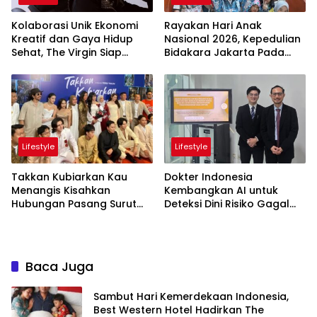
Kolaborasi Unik Ekonomi
Rayakan Hari Anak
Kreatif dan Gaya Hidup
Nasional 2026, Kepedulian
Sehat, The Virgin Siap
Bidakara Jakarta Pada
Meriahkan Panggung
Tumbuh Kembang Anak
LokaryaFest 2026
Lewat Acara Where Hope
Begins
Lifestyle
Lifestyle
Takkan Kubiarkan Kau
Dokter Indonesia
Menangis Kisahkan
Kembangkan AI untuk
Hubungan Pasang Surut
Deteksi Dini Risiko Gagal
Orangtua dan Anak
Jantung
Baca Juga
Sambut Hari Kemerdekaan Indonesia,
Best Western Hotel Hadirkan The