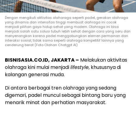
Dengan mengikuti aktivitas olaharaga seperti padel, gerakan olahraga
yang dinamis dan intensitas tinggi membuat olahraga ini cocok
menjadi pilihan gaya hidup sehat yang modern. Olahraga ini bisa
menjadi salah satu solusi tubuh lebih sehat dengan cara yang seru dan
menyenangkan karena padel menggabungkan elemen permainan dan
interaksi sosial, tidak sama seperti olahraga kompetitif lainnya yang
cenderung berat (Foto Olahan Chatgpt AI)
BISNISASIA.CO.ID, JAKARTA –
Melakukan aktivitas
olahraga kini mulai menjadi
lifestyle
, khususnya di
kalangan generasi muda.
Di antara berbagai tren olahraga yang sedang
digemari, padel muncul sebagai bintang baru yang
menarik minat dan perhatian masyarakat.