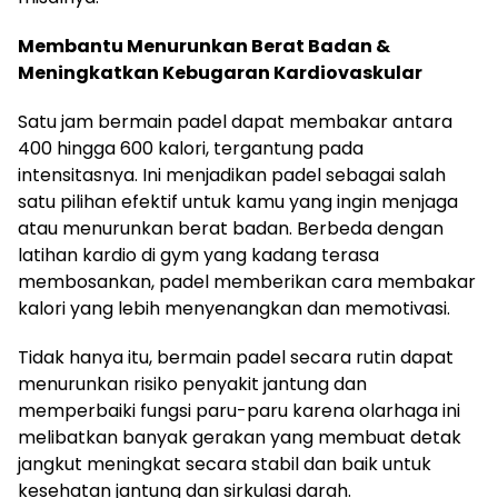
Membantu Menurunkan Berat Badan &
Meningkatkan Kebugaran Kardiovaskular
Satu jam bermain padel dapat membakar antara
400 hingga 600 kalori, tergantung pada
intensitasnya. Ini menjadikan padel sebagai salah
satu pilihan efektif untuk kamu yang ingin menjaga
atau menurunkan berat badan. Berbeda dengan
latihan kardio di gym yang kadang terasa
membosankan, padel memberikan cara membakar
kalori yang lebih menyenangkan dan memotivasi.
Tidak hanya itu, bermain padel secara rutin dapat
menurunkan risiko penyakit jantung dan
memperbaiki fungsi paru-paru karena olarhaga ini
melibatkan banyak gerakan yang membuat detak
jangkut meningkat secara stabil dan baik untuk
kesehatan jantung dan sirkulasi darah.