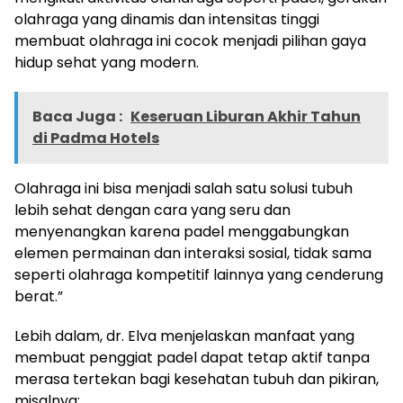
olahraga yang dinamis dan intensitas tinggi
membuat olahraga ini cocok menjadi pilihan gaya
hidup sehat yang modern.
Baca Juga :
Keseruan Liburan Akhir Tahun
di Padma Hotels
Olahraga ini bisa menjadi salah satu solusi tubuh
lebih sehat dengan cara yang seru dan
menyenangkan karena padel menggabungkan
elemen permainan dan interaksi sosial, tidak sama
seperti olahraga kompetitif lainnya yang cenderung
berat.”
Lebih dalam, dr. Elva menjelaskan manfaat yang
membuat penggiat padel dapat tetap aktif tanpa
merasa tertekan bagi kesehatan tubuh dan pikiran,
misalnya: