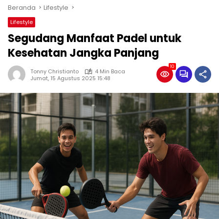
Beranda
Lifestyle
Lifestyle
Segudang Manfaat Padel untuk
Kesehatan Jangka Panjang
10
Tonny Christianto
4 Min Baca
Jumat, 15 Agustus 2025 15:48