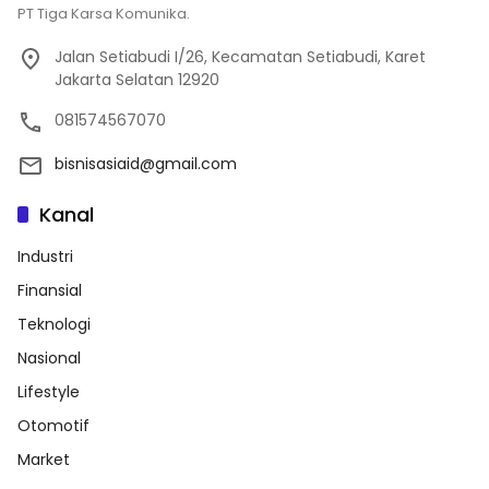
PT Tiga Karsa Komunika.
Jalan Setiabudi I/26, Kecamatan Setiabudi, Karet
Jakarta Selatan 12920
081574567070
bisnisasiaid@gmail.com
Kanal
Industri
Finansial
Teknologi
Nasional
Lifestyle
Otomotif
Market