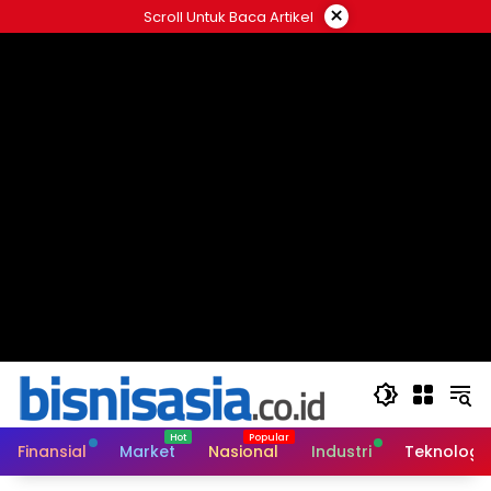
Langsung
×
Scroll Untuk Baca Artikel
ke
konten
Finansial
Market
Nasional
Industri
Teknologi