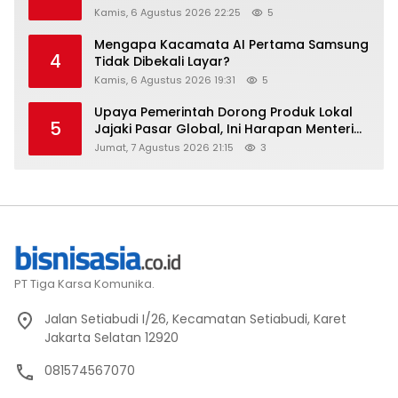
Stay Diskon Hingga 45%
Kamis, 6 Agustus 2026 22:25
5
Mengapa Kacamata AI Pertama Samsung
4
Tidak Dibekali Layar?
Kamis, 6 Agustus 2026 19:31
5
Upaya Pemerintah Dorong Produk Lokal
5
Jajaki Pasar Global, Ini Harapan Menteri
Perindustrian RI Lewat ILT dan IGT Expo
Jumat, 7 Agustus 2026 21:15
3
2026
PT Tiga Karsa Komunika.
Jalan Setiabudi I/26, Kecamatan Setiabudi, Karet
Jakarta Selatan 12920
081574567070