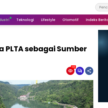
dustri
Teknologi
Lifestyle
Otomotif
Indeks Berit
a PLTA sebagai Sumber
165