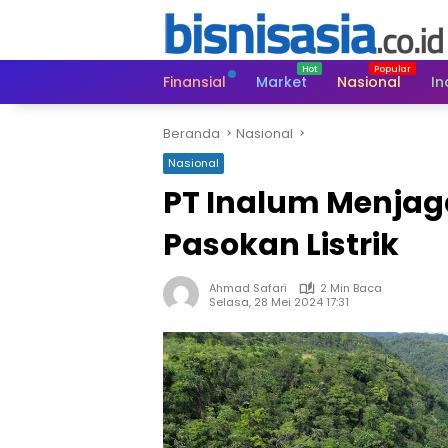
Langsung
ke
konten
Finansial
Market
Nasional
In
Beranda
Nasional
Nasional
PT Inalum Menjag
Pasokan Listrik
Ahmad Safari
2 Min Baca
Selasa, 28 Mei 2024 17:31