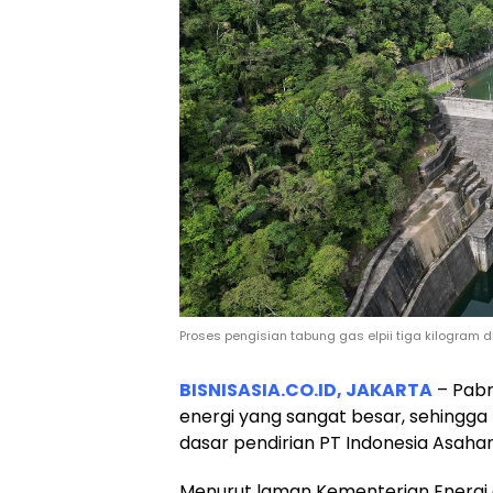
Proses pengisian tabung gas elpii tiga kilogram di
BISNISASIA.CO.ID, JAKARTA
– Pabr
energi yang sangat besar, sehingga
dasar pendirian PT Indonesia Asaha
Menurut laman Kementerian Energi 