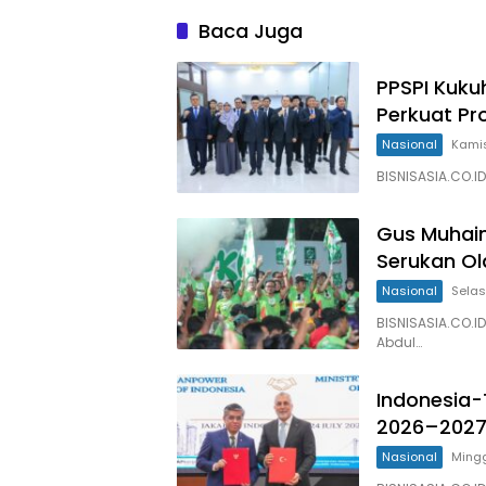
Baca Juga
PPSPI Kuku
Perkuat Pr
Nasional
Kamis
BISNISASIA.CO.ID
Gus Muhaim
Serukan Ol
Nasional
Selas
BISNISASIA.CO.I
Abdul…
Indonesia-
2026–202
Nasional
Mingg