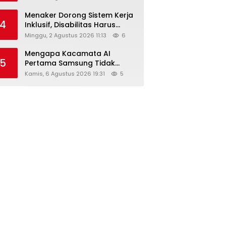
Menaker Dorong Sistem Kerja
4
Inklusif, Disabilitas Harus
Dapat Kesempatan Setara
Minggu, 2 Agustus 2026 11:13
6
Mengapa Kacamata AI
5
Pertama Samsung Tidak
Dibekali Layar?
Kamis, 6 Agustus 2026 19:31
5