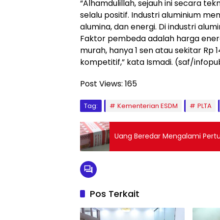
“Alhamdulillah, sejauh ini secara t
selalu positif. Industri aluminium me
alumina, dan energi. Di industri alu
Faktor pembeda adalah harga energi. 
murah, hanya 1 sen atau sekitar Rp 1
kompetitif,” kata Ismadi. (saf/infopub
Post Views:
165
Tag:
Kementerian ESDM
PLTA
Uang Beredar Mengalami Pert
Pos Terkait