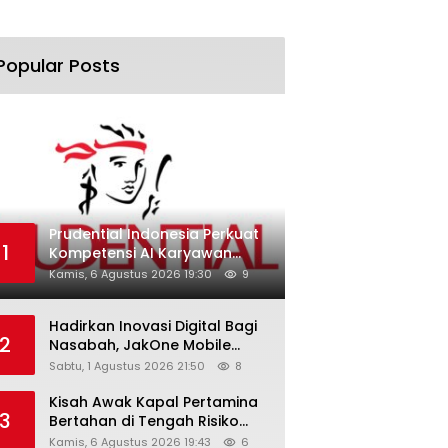
Popular Posts
Prudential Indonesia Perkuat
1
Kompetensi AI Karyawan
Lewat AI Week
Kamis, 6 Agustus 2026 19:30
9
Hadirkan Inovasi Digital Bagi
2
Nasabah, JakOne Mobile
Antar Bank Jakarta Sukses
Sabtu, 1 Agustus 2026 21:50
8
Raih Digital Excellence
Awards 2026
Kisah Awak Kapal Pertamina
3
Bertahan di Tengah Risiko
Pelayaran Selat Hormuz
Kamis, 6 Agustus 2026 19:43
6