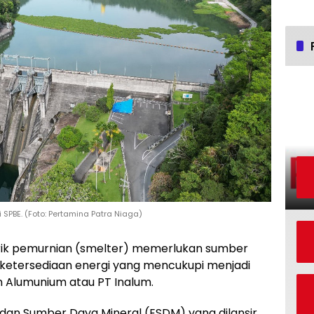
 SPBE. (Foto: Pertamina Patra Niaga)
ik pemurnian (smelter) memerlukan sumber
 ketersediaan energi yang mencukupi menjadi
n Alumunium atau PT Inalum.
dan Sumber Daya Mineral (ESDM) yang dilansir