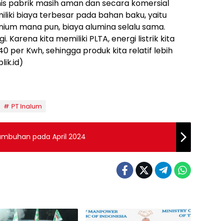
eknis pabrik masih aman dan secara komersial
miliki biaya terbesar pada bahan baku, yaitu
minium mana pun, biaya alumina selalu sama.
Karena kita memiliki PLTA, energi listrik kita
40 per Kwh, sehingga produk kita relatif lebih
lik.id)
PT Inalum
umbuhan pada April 2024