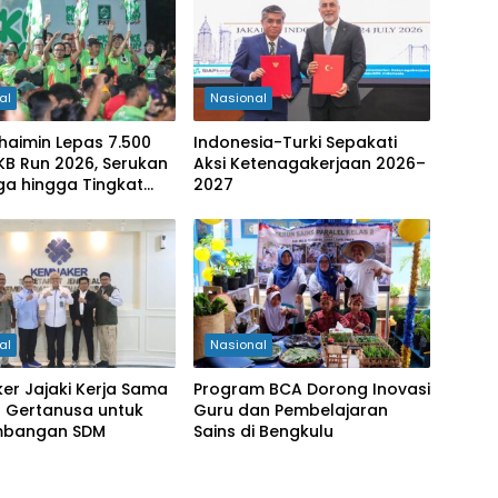
al
Nasional
haimin Lepas 7.500
Indonesia-Turki Sepakati
PKB Run 2026, Serukan
Aksi Ketenagakerjaan 2026–
ga hingga Tingkat
2027
ten
al
Nasional
er Jajaki Kerja Sama
Program BCA Dorong Inovasi
 Gertanusa untuk
Guru dan Pembelajaran
mbangan SDM
Sains di Bengkulu