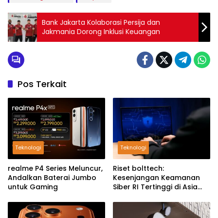
Bank Jakarta Kolaborasi Persija dan
Jakmania Dorong Inklusi Keuangan
Pos Terkait
Teknologi
Teknologi
realme P4 Series Meluncur,
Riset bolttech:
Andalkan Baterai Jumbo
Kesenjangan Keamanan
untuk Gaming
Siber RI Tertinggi di Asia
Pasifik