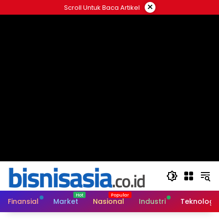
Langsung
×
Scroll Untuk Baca Artikel
ke
konten
Finansial
Market
Nasional
Industri
Teknologi