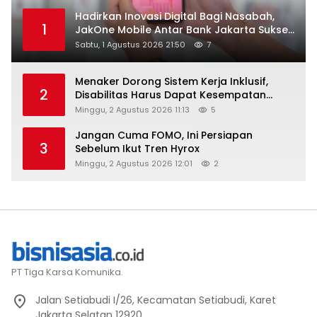
Hadirkan Inovasi Digital Bagi Nasabah,
1
JakOne Mobile Antar Bank Jakarta Sukses
Raih Digital Excellence Awards 2026
Sabtu, 1 Agustus 2026 21:50
7
Menaker Dorong Sistem Kerja Inklusif,
2
Disabilitas Harus Dapat Kesempatan
Setara
Minggu, 2 Agustus 2026 11:13
5
Jangan Cuma FOMO, Ini Persiapan
3
Sebelum Ikut Tren Hyrox
Minggu, 2 Agustus 2026 12:01
2
PT Tiga Karsa Komunika.
Jalan Setiabudi I/26, Kecamatan Setiabudi, Karet
Jakarta Selatan 12920