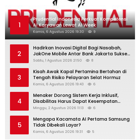
Prudential Indonesia Perkuat Kompetensi
1
AI Karyawan Lewat AI Week
Kamis, 6 Agustus 2026 19:30
9
Hadirkan Inovasi Digital Bagi Nasabah,
2
JakOne Mobile Antar Bank Jakarta Sukses
Raih Digital Excellence Awards 2026
Sabtu, 1 Agustus 2026 21:50
8
Kisah Awak Kapal Pertamina Bertahan di
3
Tengah Risiko Pelayaran Selat Hormuz
Kamis, 6 Agustus 2026 19:43
6
Menaker Dorong Sistem Kerja Inklusif,
4
Disabilitas Harus Dapat Kesempatan
Setara
Minggu, 2 Agustus 2026 11:13
6
Mengapa Kacamata AI Pertama Samsung
5
Tidak Dibekali Layar?
Kamis, 6 Agustus 2026 19:31
5