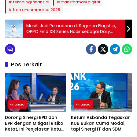
teknologi finansial
transformasi digital
tren e-commerce 2025
Masih Jadi Primadona di Segmen Flagship,
OPPO Find X8 Series Hadir sebagai Daily
Driver Profesional dan Content Creator
Pos Terkait
Finansial
Finansial
Dorong Sinergi BPD dan
Ketum Asbanda Tegaskan
BPR dengan Mitigasi Risiko
KUB Bukan Cuma Modal,
Ketat, Ini Penjelasan Ketum
tapi Sinergi IT dan SDM
Asbanda