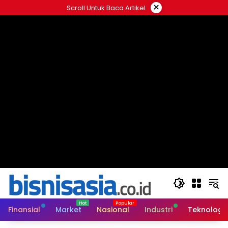
Langsung
×
Scroll Untuk Baca Artikel
ke
konten
Finansial
Market
Nasional
Industri
Teknologi