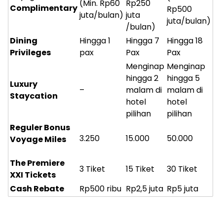
(Min. Rp60
Rp250
Complimentary
Rp500
juta/bulan)
juta
juta/bulan)
/bulan)
Dining
Hingga 1
Hingga 7
Hingga 18
Privileges
pax
Pax
Pax
Menginap
Menginap
hingga 2
hingga 5
Luxury
–
malam di
malam di
Staycation
hotel
hotel
pilihan
pilihan
Reguler Bonus
3.250
15.000
50.000
Voyage Miles
The Premiere
3 Tiket
15 Tiket
30 Tiket
XXI Tickets
Cash Rebate
Rp500 ribu
Rp2,5 juta
Rp5 juta