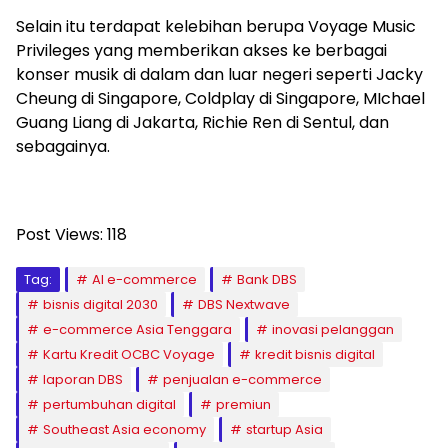
Selain itu terdapat kelebihan berupa Voyage Music
Privileges yang memberikan akses ke berbagai
konser musik di dalam dan luar negeri seperti Jacky
Cheung di Singapore, Coldplay di Singapore, MIchael
Guang Liang di Jakarta, Richie Ren di Sentul, dan
sebagainya.
Post Views:
118
Tag:
AI e-commerce
Bank DBS
bisnis digital 2030
DBS Nextwave
e-commerce Asia Tenggara
inovasi pelanggan
Kartu Kredit OCBC Voyage
kredit bisnis digital
laporan DBS
penjualan e-commerce
pertumbuhan digital
premiun
Southeast Asia economy
startup Asia