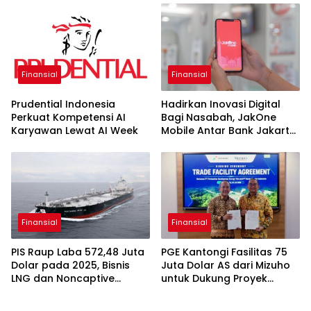
Finansial
Finansial
Prudential Indonesia
Hadirkan Inovasi Digital
Perkuat Kompetensi AI
Bagi Nasabah, JakOne
Karyawan Lewat AI Week
Mobile Antar Bank Jakarta
Sukses Raih Digital
Excellence Awards 2026
Finansial
Finansial
PIS Raup Laba 572,48 Juta
PGE Kantongi Fasilitas 75
Dolar pada 2025, Bisnis
Juta Dolar AS dari Mizuho
LNG dan Noncaptive
untuk Dukung Proyek
Tumbuh
Panas Bumi