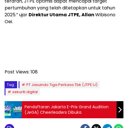
terarah, JTPE optimis dapat mencapai target
pertumbuhan yang telah ditetapkan untuk tahun
2025.” ujar
Direktur Utama JTPE, Allan
Wibisono
Oei.
Post Views:
108
Tag:
PT Jasuindo Tiga Perkasa Tbk (JTPE:IJ)
sekuriti digital
Pendaftaran Jakarta E-Prix Grand Audition
(JeGA) Cheerleaders Dibuka