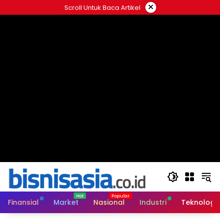
Langsung
×
Scroll Untuk Baca Artikel
ke
konten
Finansial
Market
Nasional
Industri
Teknologi