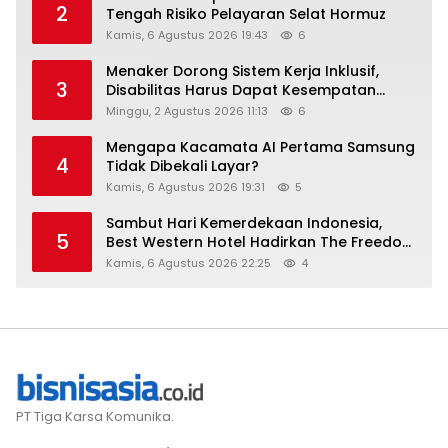
2
Tengah Risiko Pelayaran Selat Hormuz
Kamis, 6 Agustus 2026 19:43
6
Menaker Dorong Sistem Kerja Inklusif,
3
Disabilitas Harus Dapat Kesempatan
Setara
Minggu, 2 Agustus 2026 11:13
6
Mengapa Kacamata AI Pertama Samsung
4
Tidak Dibekali Layar?
Kamis, 6 Agustus 2026 19:31
5
Sambut Hari Kemerdekaan Indonesia,
5
Best Western Hotel Hadirkan The Freedom
Stay Diskon Hingga 45%
Kamis, 6 Agustus 2026 22:25
4
PT Tiga Karsa Komunika.