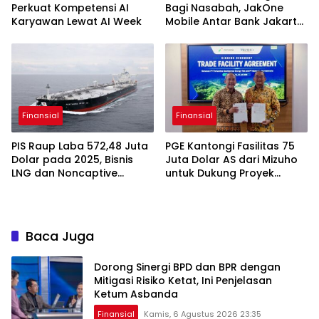
Perkuat Kompetensi AI
Bagi Nasabah, JakOne
Karyawan Lewat AI Week
Mobile Antar Bank Jakarta
Sukses Raih Digital
Excellence Awards 2026
Finansial
Finansial
PIS Raup Laba 572,48 Juta
PGE Kantongi Fasilitas 75
Dolar pada 2025, Bisnis
Juta Dolar AS dari Mizuho
LNG dan Noncaptive
untuk Dukung Proyek
Tumbuh
Panas Bumi
Baca Juga
Dorong Sinergi BPD dan BPR dengan
Mitigasi Risiko Ketat, Ini Penjelasan
Ketum Asbanda
Finansial
Kamis, 6 Agustus 2026 23:35