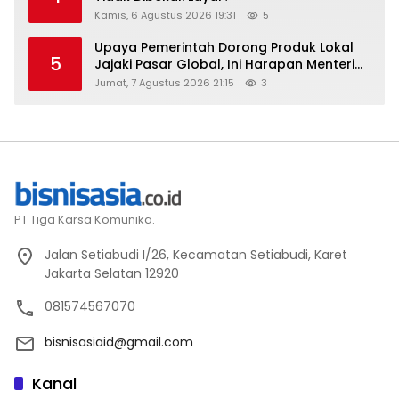
Kamis, 6 Agustus 2026 19:31
5
Upaya Pemerintah Dorong Produk Lokal
5
Jajaki Pasar Global, Ini Harapan Menteri
Perindustrian RI Lewat ILT dan IGT Expo
Jumat, 7 Agustus 2026 21:15
3
2026
PT Tiga Karsa Komunika.
Jalan Setiabudi I/26, Kecamatan Setiabudi, Karet
Jakarta Selatan 12920
081574567070
bisnisasiaid@gmail.com
Kanal