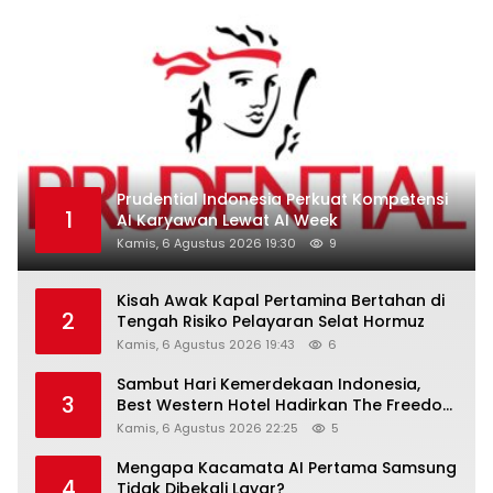
Prudential Indonesia Perkuat Kompetensi
1
AI Karyawan Lewat AI Week
Kamis, 6 Agustus 2026 19:30
9
Kisah Awak Kapal Pertamina Bertahan di
2
Tengah Risiko Pelayaran Selat Hormuz
Kamis, 6 Agustus 2026 19:43
6
Sambut Hari Kemerdekaan Indonesia,
3
Best Western Hotel Hadirkan The Freedom
Stay Diskon Hingga 45%
Kamis, 6 Agustus 2026 22:25
5
Mengapa Kacamata AI Pertama Samsung
4
Tidak Dibekali Layar?