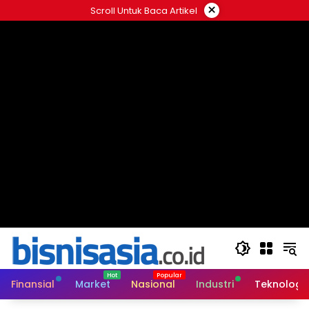
Langsung
×
Scroll Untuk Baca Artikel
ke
konten
Finansial
Market
Nasional
Industri
Teknologi