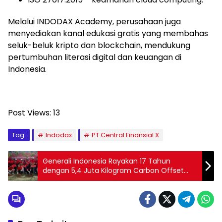
Melalui INDODAX Academy, perusahaan juga
menyediakan kanal edukasi gratis yang membahas
seluk-beluk kripto dan blockchain, mendukung
pertumbuhan literasi digital dan keuangan di
Indonesia.
Post Views:
13
Tag:
Indodax
PT Central Finansial X
Generali Indonesia Rayakan 17 Tahun
dengan 5,4 Juta Kilogram Carbon Offset
dan Penanaman Ratusan Pohon