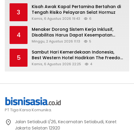
Kisah Awak Kapal Pertamina Bertahan di
3
Tengah Risiko Pelayaran Selat Hormuz
Kamis, 6 Agustus 2026 19:43
6
Menaker Dorong Sistem Kerja Inklusif,
4
Disabilitas Harus Dapat Kesempatan
Setara
Minggu, 2 Agustus 2026 11:13
5
Sambut Hari Kemerdekaan Indonesia,
5
Best Western Hotel Hadirkan The Freedom
Stay Diskon Hingga 45%
Kamis, 6 Agustus 2026 22:25
4
PT Tiga Karsa Komunika.
Jalan Setiabudi I/26, Kecamatan Setiabudi, Karet
Jakarta Selatan 12920