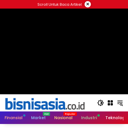
Langsung
×
Scroll Untuk Baca Artikel
ke
konten
Finansial
Market
Nasional
Industri
Teknologi