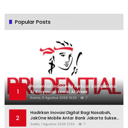
Popular Posts
Prudential Indonesia Perkuat Kompetensi
1
AI Karyawan Lewat AI Week
Kamis, 6 Agustus 2026 19:30
7
Hadirkan Inovasi Digital Bagi Nasabah,
2
JakOne Mobile Antar Bank Jakarta Sukses
Raih Digital Excellence Awards 2026
Sabtu, 1 Agustus 2026 21:50
7