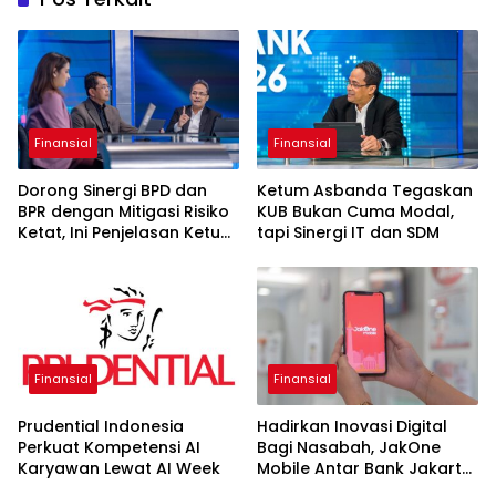
Finansial
Finansial
Dorong Sinergi BPD dan
Ketum Asbanda Tegaskan
BPR dengan Mitigasi Risiko
KUB Bukan Cuma Modal,
Ketat, Ini Penjelasan Ketum
tapi Sinergi IT dan SDM
Asbanda
Finansial
Finansial
Prudential Indonesia
Hadirkan Inovasi Digital
Perkuat Kompetensi AI
Bagi Nasabah, JakOne
Karyawan Lewat AI Week
Mobile Antar Bank Jakarta
Sukses Raih Digital