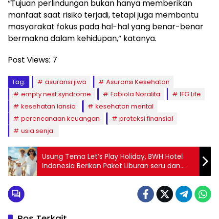
“Tujuan perlindungan bukan hanya memberikan
manfaat saat risiko terjadi, tetapi juga membantu
masyarakat fokus pada hal-hal yang benar-benar
bermakna dalam kehidupan,” katanya.
Post Views:
7
Tag:
asuransi jiwa
Asuransi Kesehatan
empty nest syndrome
Fabiola Noralita
IFG Life
kesehatan lansia
kesehatan mental
perencanaan keuangan
proteksi finansial
usia senja.
Usung Tema Let’s Play Holiday, BWH Hotel
Indonesia Berikan Paket Liburan seru dan
Hemat
Pos Terkait