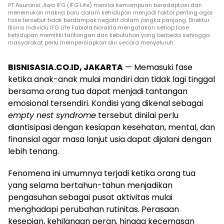
PT Asuransi Jiwa IFG (IFG Life) menilai kemampuan beradaptasi dan
menemukan makna baru dalam kehidupan menjadi faktor penting agar
fase tersebut tidak berdampak negatif dalam jangka panjang. Direktur
Bisnis Individu IFG Life Fabiola Noralita mengatakan setiap fase
kehidupan memiliki tantangan dan kebutuhan yang berbeda sehingga
masyarakat perlu mempersiapkan diri secara menyeluruh.
BISNISASIA.CO.ID, JAKARTA
— Memasuki fase
ketika anak-anak mulai mandiri dan tidak lagi tinggal
bersama orang tua dapat menjadi tantangan
emosional tersendiri. Kondisi yang dikenal sebagai
empty nest syndrome
tersebut dinilai perlu
diantisipasi dengan kesiapan kesehatan, mental, dan
finansial agar masa lanjut usia dapat dijalani dengan
lebih tenang.
Fenomena ini umumnya terjadi ketika orang tua
yang selama bertahun-tahun menjadikan
pengasuhan sebagai pusat aktivitas mulai
menghadapi perubahan rutinitas. Perasaan
kesepian, kehilangan peran, hingga kecemasan