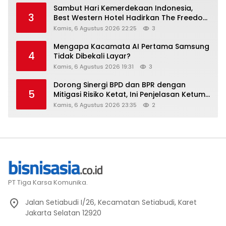
Sambut Hari Kemerdekaan Indonesia,
3
Best Western Hotel Hadirkan The Freedom
Stay Diskon Hingga 45%
Kamis, 6 Agustus 2026 22:25
3
Mengapa Kacamata AI Pertama Samsung
4
Tidak Dibekali Layar?
Kamis, 6 Agustus 2026 19:31
3
Dorong Sinergi BPD dan BPR dengan
5
Mitigasi Risiko Ketat, Ini Penjelasan Ketum
Asbanda
Kamis, 6 Agustus 2026 23:35
2
PT Tiga Karsa Komunika.
Jalan Setiabudi I/26, Kecamatan Setiabudi, Karet
Jakarta Selatan 12920