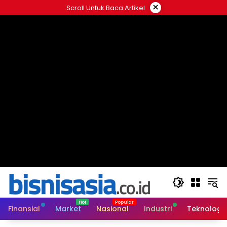
Langsung
×
Scroll Untuk Baca Artikel
ke
konten
Finansial
Market
Nasional
Industri
Teknologi