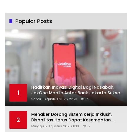
Popular Posts
Hadirkan Inovasi Digital Bagi Nasabah,
1
JakOne Mobile Antar Bank Jakarta Sukses
Raih Digital Excellence Awards 2026
Sabtu, 1 Agustus 2026 21:50
7
Menaker Dorong Sistem Kerja Inklusif,
2
Disabilitas Harus Dapat Kesempatan
Setara
Minggu, 2 Agustus 2026 11:13
5