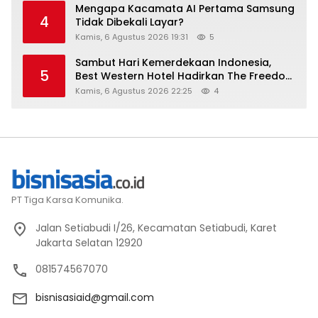
Mengapa Kacamata AI Pertama Samsung
4
Tidak Dibekali Layar?
Kamis, 6 Agustus 2026 19:31
5
Sambut Hari Kemerdekaan Indonesia,
5
Best Western Hotel Hadirkan The Freedom
Stay Diskon Hingga 45%
Kamis, 6 Agustus 2026 22:25
4
PT Tiga Karsa Komunika.
Jalan Setiabudi I/26, Kecamatan Setiabudi, Karet
Jakarta Selatan 12920
081574567070
bisnisasiaid@gmail.com