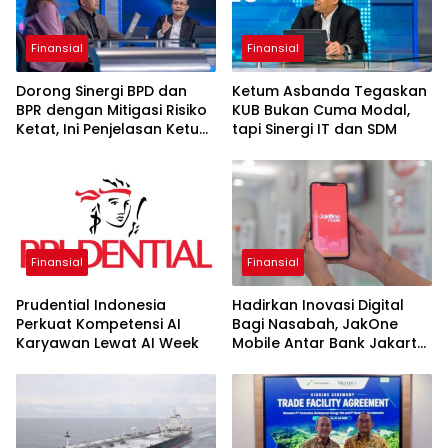
Finansial
Finansial
Dorong Sinergi BPD dan
Ketum Asbanda Tegaskan
BPR dengan Mitigasi Risiko
KUB Bukan Cuma Modal,
Ketat, Ini Penjelasan Ketum
tapi Sinergi IT dan SDM
Asbanda
Finansial
Finansial
Prudential Indonesia
Hadirkan Inovasi Digital
Perkuat Kompetensi AI
Bagi Nasabah, JakOne
Karyawan Lewat AI Week
Mobile Antar Bank Jakarta
Sukses Raih Digital
Excellence Awards 2026