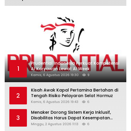
Prudential Indonesia Perkuat Kompetensi
1
AI Karyawan Lewat AI Week
Kamis, 6 Agustus 2026 19:30
9
Kisah Awak Kapal Pertamina Bertahan di
2
Tengah Risiko Pelayaran Selat Hormuz
Kamis, 6 Agustus 2026 19:43
6
Menaker Dorong Sistem Kerja Inklusif,
3
Disabilitas Harus Dapat Kesempatan
Setara
Minggu, 2 Agustus 2026 11:13
6