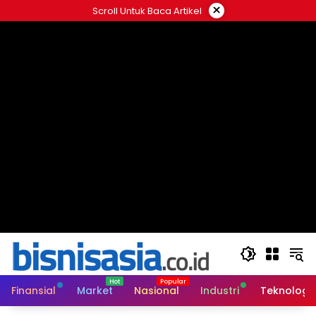
Langsung
×
Scroll Untuk Baca Artikel
ke
konten
Finansial
Market
Nasional
Industri
Teknologi